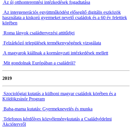
Az új otthonteremtési intézkedések fogadtatása
Az intergenerációs együttműködést elősegítő digitális eszközök
használata a kiskorú gyermeket nevelő családok és a 60 év felettiek
körében
Roma
lányok családtervezési attitűdjei
Felzárkózó települések termékenységének vizsgálata
A magyarok kiállnak a kormányzati intézkedések mellett
Mit gondolnak Európában a családról?
2019
Szociológiai kutatás a külhoni magyar családok körében és a
Köldökzsinór Program
Baba-mama kutatás: Gyermeknevelés és munka
Telefonos kérdőíves közvéleménykutatás a Családvédelmi
Akciótervről