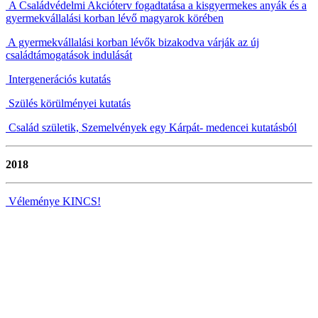
A Családvédelmi Akcióterv fogadtatása a kisgyermekes anyák és a
gyermekvállalási korban lévő magyarok körében
A gyermekvállalási korban lévők bizakodva várják az új
családtámogatások indulását
Intergenerációs kutatás
Szülés körülményei kutatás
Család születik, Szemelvények egy Kárpát- medencei kutatásból
2018
Véleménye KINCS!