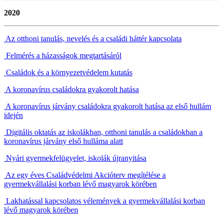
2020
Az otthoni tanulás, nevelés és a családi háttér kapcsolata
Felmérés a házasságok megtartásáról
Családok és a környezetvédelem kutatás
A koronavírus családokra gyakorolt hatása
A koronavírus járvány családokra gyakorolt hatása az első hullám
idején
Digitális oktatás az iskolákban, otthoni tanulás a családokban a
koronavírus járvány első hulláma alatt
Nyári gyermekfelügyelet, iskolák újranyitása
Az egy éves Családvédelmi Akcióterv megítélése a
gyermekvállalási korban lévő magyarok körében
Lakhatással kapcsolatos vélemények a gyermekvállalási korban
lévő magyarok körében