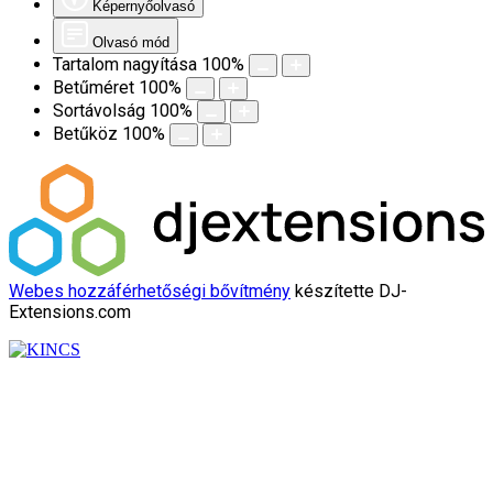
Képernyőolvasó
Olvasó mód
Tartalom nagyítása
100
%
Betűméret
100
%
Sortávolság
100
%
Betűköz
100
%
Webes hozzáférhetőségi bővítmény
készítette DJ-
Extensions.com