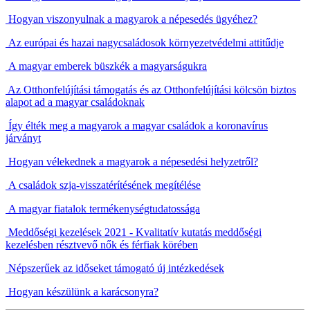
Hogyan viszonyulnak a magyarok a népesedés ügyéhez?
Az európai és hazai nagycsaládosok környezetvédelmi attitűdje
A magyar emberek büszkék a magyarságukra
Az Otthonfelújítási támogatás és az Otthonfelújítási kölcsön biztos
alapot ad a magyar családoknak
Így élték meg a magyarok a magyar családok a koronavírus
járványt
Hogyan vélekednek a magyarok a népesedési helyzetről?
A családok szja-visszatérítésének megítélése
A magyar fiatalok termékenységtudatossága
Meddőségi kezelések 2021
-
Kvalitatív kutatás meddőségi
kezelésben résztvevő nők és férfiak körében
Népszerűek az időseket támogató új intézkedések
Hogyan készülünk a karácsonyra?