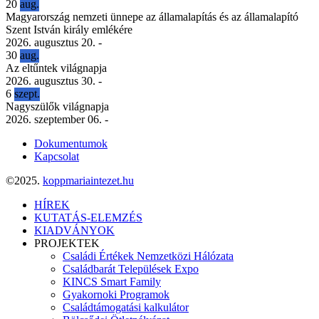
20
aug.
Magyarország nemzeti ünnepe az államalapítás és az államalapító
Szent István király emlékére
2026. augusztus 20.
-
30
aug.
Az eltűntek világnapja
2026. augusztus 30.
-
6
szept.
Nagyszülők világnapja
2026. szeptember 06.
-
Dokumentumok
Kapcsolat
©2025.
koppmariaintezet.hu
HÍREK
KUTATÁS-ELEMZÉS
KIADVÁNYOK
PROJEKTEK
Családi Értékek Nemzetközi Hálózata
Családbarát Települések Expo
KINCS Smart Family
Gyakornoki Programok
Családtámogatási kalkulátor