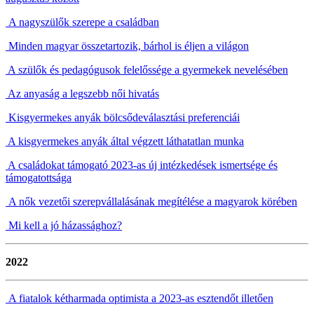
A nagyszülők szerepe a családban
Minden magyar összetartozik, bárhol is éljen a világon
A szülők és pedagógusok felelőssége a gyermekek nevelésében
Az anyaság a legszebb női hivatás
Kisgyermekes anyák bölcsődeválasztási preferenciái
A kisgyermekes anyák által végzett láthatatlan munka
A családokat támogató 2023-as új intézkedések ismertsége és
támogatottsága
A nők vezetői szerepvállalásának megítélése a magyarok körében
Mi kell a jó házassághoz?
2022
A fiatalok kétharmada optimista a 2023-as esztendőt illetően