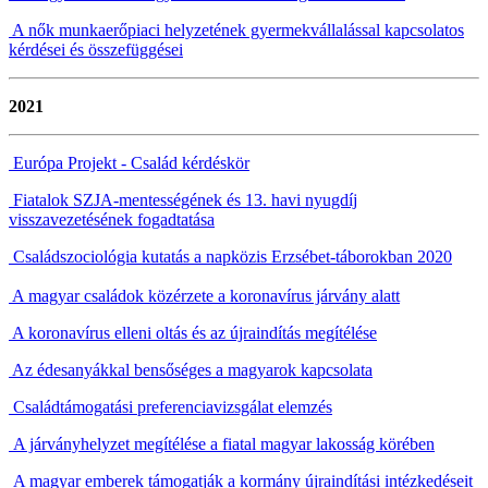
A nők munkaerőpiaci helyzetének gyermekvállalással kapcsolatos
kérdései és összefüggései
2021
Európa Projekt - Család kérdéskör
Fiatalok SZJA-mentességének és 13. havi nyugdíj
visszavezetésének fogadtatása
Családszociológia kutatás a napközis Erzsébet-táborokban 2020
A magyar családok közérzete a koronavírus járvány alatt
A koronavírus elleni oltás és az újraindítás megítélése
Az édesanyákkal bensőséges a magyarok kapcsolata
Családtámogatási preferenciavizsgálat elemzés
A járványhelyzet megítélése a fiatal magyar lakosság körében
A magyar emberek támogatják a kormány újraindítási intézkedéseit