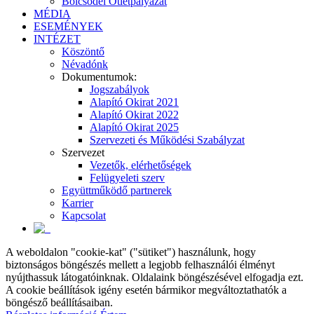
Bölcsődei Ötletpályázat
MÉDIA
ESEMÉNYEK
INTÉZET
Köszöntő
Névadónk
Dokumentumok:
Jogszabályok
Alapító Okirat 2021
Alapító Okirat 2022
Alapító Okirat 2025
Szervezeti és Működési Szabályzat
Szervezet
Vezetők, elérhetőségek
Felügyeleti szerv
Együttműködő partnerek
Karrier
Kapcsolat
A weboldalon "cookie-kat" ("sütiket") használunk, hogy
biztonságos böngészés mellett a legjobb felhasználói élményt
nyújthassuk látogatóinknak. Oldalaink böngészésével elfogadja ezt.
A cookie beállítások igény esetén bármikor megváltoztathatók a
böngésző beállításaiban.