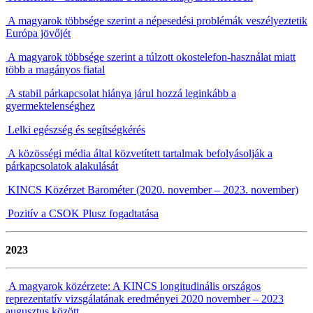
A magyarok többsége szerint a népesedési problémák veszélyeztetik
Európa jövőjét
A magyarok többsége szerint a túlzott okostelefon-használat miatt
több a magányos fiatal
A stabil párkapcsolat hiánya járul hozzá leginkább a
gyermektelenséghez
Lelki egészség és segítségkérés
A közösségi média által közvetített tartalmak befolyásolják a
párkapcsolatok alakulását
KINCS Közérzet Barométer (2020. november – 2023. november)
Pozitív a CSOK Plusz fogadtatása
2023
A magyarok közérzete: A KINCS longitudinális országos
reprezentatív vizsgálatának eredményei 2020 november – 2023
augusztus között