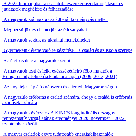
A 2022 februárjában a családok részére érkező támogatások és
juttatások megítélése és felhasználása
A magyarok kiállnak a családbarát kormányzás mellett
Megbecsüljük és elismerjük az édesanyákat
A magyarok segítik az ukrajnai menekülteket
Gyermekeink életre való felkészítése – a család és az iskola szerepe
Az élet kezdete a magyarok szerint
A magyarok testi és lelki egészségét leíró főbb mutatók a
Hungarostudy felmérések adatai alapján (2006, 2013, 2021)
Az anyatejes táplálás népszerű és elterjedt Magyarországon
A nagyszülő erőforrás a család számára, ahogy a család is erőforrás
az idősek számára
A magyarok közérzete - A KINCS longitudinális országos
reprezentatív vizsgálatának eredményei 2020. november – 2022.
szeptember között
A magyar családok egyre tudatosabb energiafelhasználók