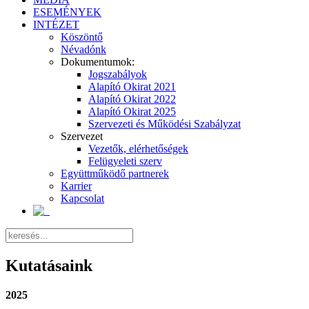
ESEMÉNYEK
INTÉZET
Köszöntő
Névadónk
Dokumentumok:
Jogszabályok
Alapító Okirat 2021
Alapító Okirat 2022
Alapító Okirat 2025
Szervezeti és Működési Szabályzat
Szervezet
Vezetők, elérhetőségek
Felügyeleti szerv
Együttműködő partnerek
Karrier
Kapcsolat
Kutatásaink
2025