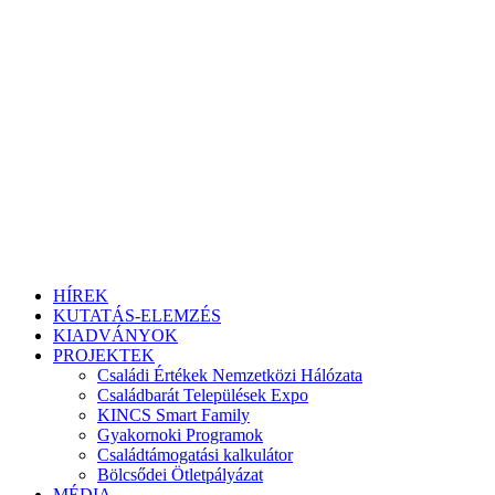
HÍREK
KUTATÁS-ELEMZÉS
KIADVÁNYOK
PROJEKTEK
Családi Értékek Nemzetközi Hálózata
Családbarát Települések Expo
KINCS Smart Family
Gyakornoki Programok
Családtámogatási kalkulátor
Bölcsődei Ötletpályázat
MÉDIA