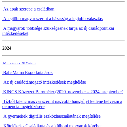
Az apák szerepe a családban
A legtöbb magyar szerint a házasság a legjobb választás
A magyarok többsége szükségesnek tartja az új családpolitikai
intézkedéseket
2024
Mit várunk 2025-től?
BabaMama Expo kutatások
Az új családtámogató intézkedések megítélése
KINCS Közérzet Barométer (2020. november – 2024. szeptember)
Tízből kilenc magyar szerint nagyobb hangsúlyt kellene helyezni a
demencia megelőzésére
A gyermekek digitális eszközhasználatának megítélése
Kötelékek - Családkutatás a külhoni magyarok körében