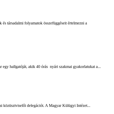
s társadalmi folyamatok összefüggéseit értelmezni a
gy hallgatóját, akik 40 órás nyári szakmai gyakorlatukat a...
öztisztviselői delegációt. A Magyar Külügyi Intézet...