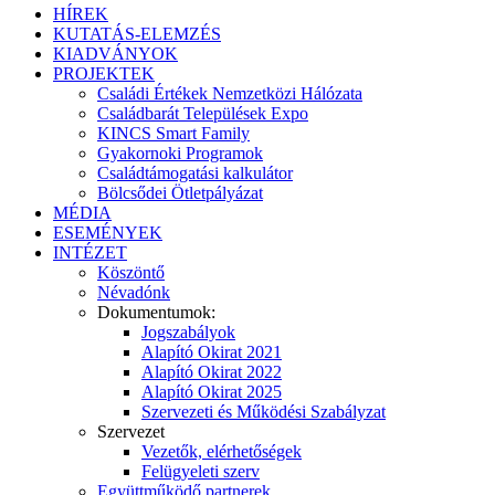
HÍREK
KUTATÁS-ELEMZÉS
KIADVÁNYOK
PROJEKTEK
Családi Értékek Nemzetközi Hálózata
Családbarát Települések Expo
KINCS Smart Family
Gyakornoki Programok
Családtámogatási kalkulátor
Bölcsődei Ötletpályázat
MÉDIA
ESEMÉNYEK
INTÉZET
Köszöntő
Névadónk
Dokumentumok:
Jogszabályok
Alapító Okirat 2021
Alapító Okirat 2022
Alapító Okirat 2025
Szervezeti és Működési Szabályzat
Szervezet
Vezetők, elérhetőségek
Felügyeleti szerv
Együttműködő partnerek