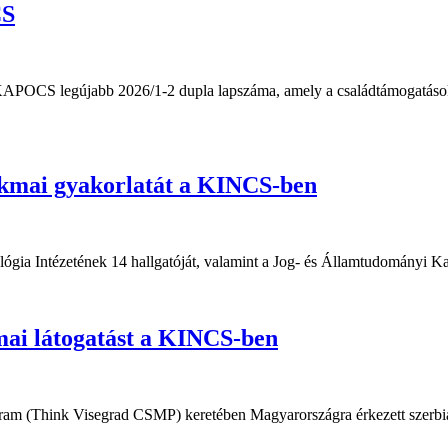
CS
POCS legújabb 2026/1-2 dupla lapszáma, amely a családtámogatások é
zakmai gyakorlatát a KINCS-ben
 Intézetének 14 hallgatóját, valamint a Jog- és Államtudományi Kar e
akmai látogatást a KINCS-ben
am (Think Visegrad CSMP) keretében Magyarországra érkezett szerbiai k