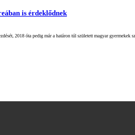
reában is érdeklődnek
sét, 2018 óta pedig már a határon túl született magyar gyermekek szü