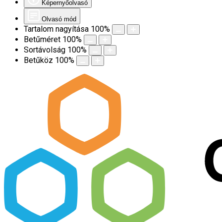
Képernyőolvasó
Olvasó mód
Tartalom nagyítása
100
%
Betűméret
100
%
Sortávolság
100
%
Betűköz
100
%