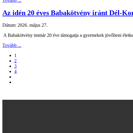
Tovább ...
Az idén 20 éves Babakötvény iránt Dél-Ko
Dátum:
2026. május 27.
A Babakötvény immár 20 éve támogatja a gyermekek jövőbeni életkezdé
Tovább ...
1
2
3
4