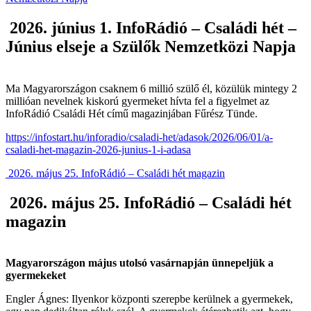
2026. június 1. InfoRádió – Családi hét –
Június elseje a Szülők Nemzetközi Napja
Ma Magyarországon csaknem 6 millió szülő él, közülük mintegy 2
millióan nevelnek kiskorú gyermeket hívta fel a figyelmet az
InfoRádió Családi Hét című magazinjában Fűrész Tünde.
https://infostart.hu/inforadio/csaladi-het/adasok/2026/06/01/a-
csaladi-het-magazin-2026-junius-1-i-adasa
2026. május 25. InfoRádió – Családi hét magazin
2026. május 25. InfoRádió – Családi hét
magazin
Magyarországon május utolsó vasárnapján ünnepeljük a
gyermekeket
Engler Ágnes: Ilyenkor központi szerepbe kerülnek a gyermekek,