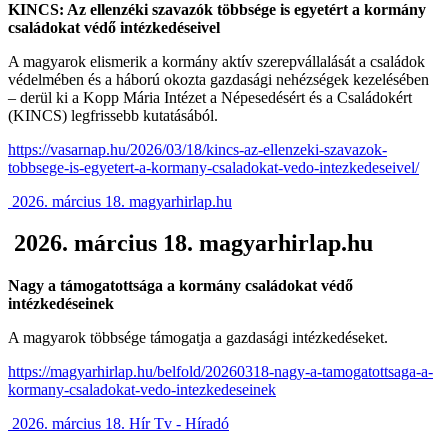
KINCS: Az ellenzéki szavazók többsége is egyetért a kormány
családokat védő intézkedéseivel
A magyarok elismerik a kormány aktív szerepvállalását a családok
védelmében és a háború okozta gazdasági nehézségek kezelésében
– derül ki a Kopp Mária Intézet a Népesedésért és a Családokért
(KINCS) legfrissebb kutatásából.
https://vasarnap.hu/2026/03/18/kincs-az-ellenzeki-szavazok-
tobbsege-is-egyetert-a-kormany-csaladokat-vedo-intezkedeseivel/
2026. március 18. magyarhirlap.hu
2026. március 18. magyarhirlap.hu
Nagy a támogatottsága a kormány családokat védő
intézkedéseinek
A magyarok többsége támogatja a gazdasági intézkedéseket.
https://magyarhirlap.hu/belfold/20260318-nagy-a-tamogatottsaga-a-
kormany-csaladokat-vedo-intezkedeseinek
2026. március 18. Hír Tv - Híradó