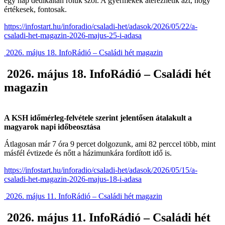
egy nap dedikáltan róluk szól. A gyermekek átérezhetik azt, hogy
értékesek, fontosak.
https://infostart.hu/inforadio/csaladi-het/adasok/2026/05/22/a-
csaladi-het-magazin-2026-majus-25-i-adasa
2026. május 18. InfoRádió – Családi hét magazin
2026. május 18. InfoRádió – Családi hét
magazin
A KSH időmérleg-felvétele szerint jelentősen átalakult a
magyarok napi időbeosztása
Átlagosan már 7 óra 9 percet dolgozunk, ami 82 perccel több, mint
másfél évtizede és nőtt a házimunkára fordított idő is.
https://infostart.hu/inforadio/csaladi-het/adasok/2026/05/15/a-
csaladi-het-magazin-2026-majus-18-i-adasa
2026. május 11. InfoRádió – Családi hét magazin
2026. május 11. InfoRádió – Családi hét