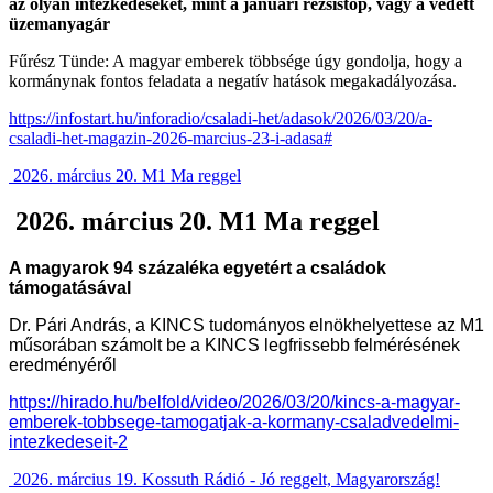
az olyan intézkedéseket, mint a januári rezsistop, vagy a védett
üzemanyagár
Fűrész Tünde: A magyar emberek többsége úgy gondolja, hogy a
kormánynak fontos feladata a negatív hatások megakadályozása.
https://infostart.hu/inforadio/csaladi-het/adasok/2026/03/20/a-
csaladi-het-magazin-2026-marcius-23-i-adasa#
2026. március 20. M1 Ma reggel
2026. március 20. M1 Ma reggel
A magyarok 94 százaléka egyetért a családok
támogatásával
Dr. Pári András, a KINCS tudományos elnökhelyettese az M1
műsorában számolt be a KINCS legfrissebb felmérésének
eredményéről
https://hirado.hu/belfold/video/2026/03/20/kincs-a-magyar-
emberek-tobbsege-tamogatjak-a-kormany-csaladvedelmi-
intezkedeseit-2
2026. március 19. Kossuth Rádió - Jó reggelt, Magyarország!