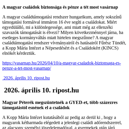
A magyar családok biztonsága és pénze a tét most vasárnap
A magyar családtámogatási rendszer hungarikum, amely sokszínű
támogatási formáival immáron 16 éve segíti a családokat. Miért
egyedülálló, mi a különlegessége, ami miatt még az ellenzéki
szavazók támogatását is élvezi? Milyen következménnyel járna, ha
esetleges kormányváltás miatt hirtelen megszűnne? A magyar
családtámogatási rendszer vívmányairól és hatásairól Fűrész Tündét,
a Kopp Mária Intézet a Népesedésért és a Családokért (KINCS)
elnökét kérdeztük.
https://vasarnap.hu/2026/04/10/a-magyar-csaladok-biztonsaga-es-
penze-a-tet-most-vasarnap/
2026. április 10. ripost.hu
2026. április 10. ripost.hu
Magyar Péterék megszüntetnék a GYED-et, több százezres
támogatástól esnének el a családok
A Kopp Mária Intézet kutatásából az pedig az derül ki , hogy a
magyarok kétharmada elégedett a jelenlegi családi adórendszerrel,
az alacsony személyi jövedelemadóval, a gyermekek után járó