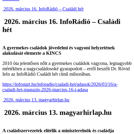
2026. március 16. InfoRádió – Családi hét
2026. március 16. InfoRádió – Családi
hét
A gyermekes családok jövedelmi és vagyoni helyzetének
alakulását elemezte a KINCS
2010 óta jelentősen nőtt a gyermekes családok vagyona, legnagyobb
mértékben a nagycsaládosoké gyarapodott – erről beszélt Dr. Rövid
Irén az InfoRádió Családi hét című műsorában.
https://infostart.hu/inforadio/csaladi-het/adasok/2026/03/16/a-
csaladi-het-magazin-2026-marcius-16-i-adasa
2026. március 13. magyarhirlap.hu
2026. március 13. magyarhirlap.hu
A családszervezetek elítélik a miniszterelnök és családja