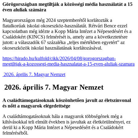
Görögországban megtiltják a közösségi média használatát a 15
éven aluliak számára
Magyarországon még 2024 szeptemberétől korlátozták a
fiatalkorúak iskolai okoseszköz-használatát. Rétvári Bence ezzel
kapcsolatban még idézte a Kopp Mária Intézet a Népesedésért és a
Családokért (KINCS) felmérését is, amely arra a következtetésre
jutott: a válaszadók 67 százaléka „teljes mértékben egyetért” az
okoseszközök iskolai használatának korlátozásával.
https://hirado.hu/kulfold/cikk/2026/04/08/gorogorszagban-
megtiltjak-a-kozossegi-media-hasznalatat-a-15-even-aluliak-szamara
2026. április 7. Magyar Nemzet
2026. április 7. Magyar Nemzet
A családtámogatásoknak köszönhetően javult az életszínvonal
és nőtt a magyarok elégedettsége
A családtámogatásoknak hála a magyarok többségének még a
kihívásokkal teli elmúlt években is javultak az életkörülményei, ez
derül ki a Kopp Mária Intézet a Népesedésért és a Családokért
felméréséből.