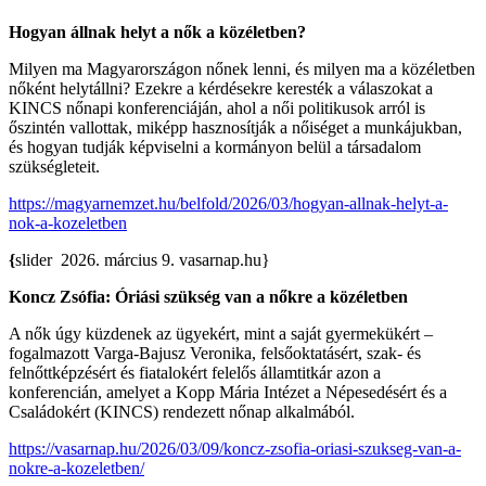
Hogyan állnak helyt a nők a közéletben?
Milyen ma Magyarországon nőnek lenni, és milyen ma a közéletben
nőként helytállni? Ezekre a kérdésekre keresték a válaszokat a
KINCS nőnapi konferenciáján, ahol a női politikusok arról is
őszintén vallottak, miképp hasznosítják a nőiséget a munkájukban,
és hogyan tudják képviselni a kormányon belül a társadalom
szükségleteit.
https://magyarnemzet.hu/belfold/2026/03/hogyan-allnak-helyt-a-
nok-a-kozeletben
{
slider
2026. március 9. vasarnap.hu}
Koncz Zsófia: Óriási szükség van a nőkre a közéletben
A nők úgy küzdenek az ügyekért, mint a saját gyermekükért –
fogalmazott Varga-Bajusz Veronika, felsőoktatásért, szak- és
felnőttképzésért és fiatalokért felelős államtitkár azon a
konferencián, amelyet a Kopp Mária Intézet a Népesedésért és a
Családokért (KINCS) rendezett nőnap alkalmából.
https://vasarnap.hu/2026/03/09/koncz-zsofia-oriasi-szukseg-van-a-
nokre-a-kozeletben/