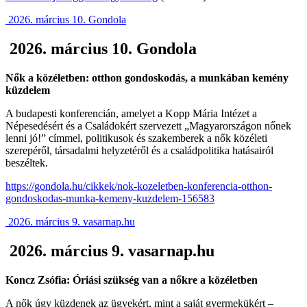
2026. március 10. Gondola
2026. március 10. Gondola
Nők a közéletben: otthon gondoskodás, a munkában kemény
küzdelem
A budapesti konferencián, amelyet a Kopp Mária Intézet a
Népesedésért és a Családokért szervezett „Magyarországon nőnek
lenni jó!” címmel, politikusok és szakemberek a nők közéleti
szerepéről, társadalmi helyzetéről és a családpolitika hatásairól
beszéltek.
https://gondola.hu/cikkek/nok-kozeletben-konferencia-otthon-
gondoskodas-munka-kemeny-kuzdelem-156583
2026. március 9. vasarnap.hu
2026. március 9. vasarnap.hu
Koncz Zsófia: Óriási szükség van a nőkre a közéletben
A nők úgy küzdenek az ügyekért, mint a saját gyermekükért –