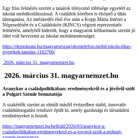
Egy friss felmérés szerint a tanárok túlnyomó többsége egyetért az
iskolai mobilkorlátozással. A családok körében is elsöprő a tiltás
támogatása. Az intézkedés első éve után a Kopp Mária Intézet a
Népesedésért és a Családokért (KINCS) végzett reprezentatív
felmérést, amelyből kiderült, hogy a magyarok kétharmada szerint jó
ötlet volt bevezetni az iskolai mobilmentességet.
https://demokrata.hu/magyarorszag/okostelefon-mobil-iskola-tiltas-
gyerekek-tanulas-1162766/
2026. március 31. magyarnemzet.hu
2026. március 31. magyarnemzet.hu
Aranykor a családpolitikában: eredményekről és a jövőről szólt
a Polgári Szemle bemutatója
A szakértők szerint az elmúlt másfél évtizedben stabil, innovatív
családtámogatási rendszer épült ki, amely gazdasági és társadalmi
eredményeket is hozott.
https://magyarnemzet.hu/belfold/2026/03/aranykor-a-
csaladpolitikaban-eredmenyekrol-es-a-jovorol-szolt-a-polgari-
szemle-bemutatoja