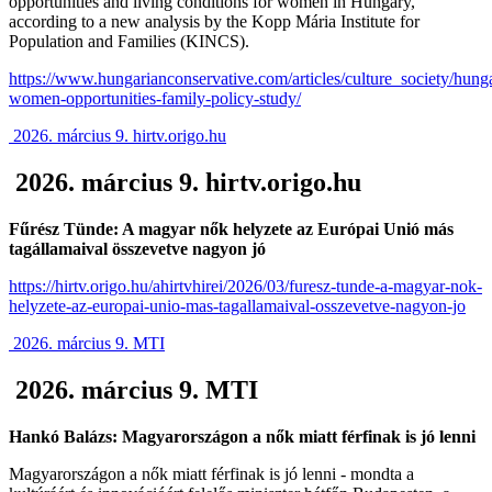
opportunities and living conditions for women in Hungary,
according to a new analysis by the Kopp Mária Institute for
Population and Families (KINCS).
https://www.hungarianconservative.com/articles/culture_society/hung
women-opportunities-family-policy-study/
2026. március 9. hirtv.origo.hu
2026. március 9. hirtv.origo.hu
Fűrész Tünde: A magyar nők helyzete az Európai Unió más
tagállamaival összevetve nagyon jó
https://hirtv.origo.hu/ahirtvhirei/2026/03/furesz-tunde-a-magyar-nok-
helyzete-az-europai-unio-mas-tagallamaival-osszevetve-nagyon-jo
2026. március 9. MTI
2026. március 9. MTI
Hankó Balázs: Magyarországon a nők miatt férfinak is jó lenni
Magyarországon a nők miatt férfinak is jó lenni - mondta a