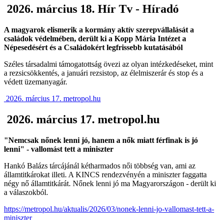
2026. március 18. Hír Tv - Híradó
A magyarok elismerik a kormány aktív szerepvállalását a
családok védelmében, derült ki a Kopp Mária Intézet a
Népesedésért és a Családokért legfrissebb kutatásából
Széles társadalmi támogatottság övezi az olyan intézkedéseket, mint
a rezsicsökkentés, a januári rezsistop, az élelmiszerár és stop és a
védett üzemanyagár.
2026. március 17. metropol.hu
2026. március 17. metropol.hu
"Nemcsak nőnek lenni jó, hanem a nők miatt férfinak is jó
lenni" - vallomást tett a miniszter
Hankó Balázs tárcájánál kétharmados női többség van, ami az
államtitkárokat illeti. A KINCS rendezvényén a miniszter faggatta
négy nő államtitkárát. Nőnek lenni jó ma Magyarországon - derült ki
a válaszokból.
https://metropol.hu/aktualis/2026/03/nonek-lenni-jo-vallomast-tett-a-
miniszter