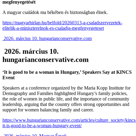
megfenyegetését
A magyar családok ma békében és biztonságban élnek.
https://magyarhirlap.hu/belfold/20260313-a-csaladszervezetek-
elitelik-a-miniszterelnok-es-csaladja-megfenyegeteset
2026. március 10. hungarianconservative.com
2026. március 10.
hungarianconservative.com
‘It is good to be a woman in Hungary,’ Speakers Say at KINCS
Event
Speakers at a conference organized by the Maria Kopp Institute for
Demography and Families highlighted Hungary’s family policies,
the role of women in public life, and the importance of community
leadership, arguing that the country offers strong opportunities and
support for women balancing family and career.
https://www.hungarianconservative.com/articles/culture_society/kincs
it-is-good-to-be-a-woman-hungary-event/
2026. március 10. Magyar Érvek