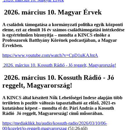
2026. március 10. Magyar Érvek
A családok támogatása a kormányzati politika egyik központi
eleme, ezt az elmúlt 16 év számos családtámogatási intézkedése
is egyértelműen bizonyítja – mondta a KINCS elnöke a
Professzorok Batthyány Körének podcastjában, a Magyar
Érvekben.
https://www.youtube.com/watch?v=CpD1uKAJntA
2026. március 10. Kossuth Rádió - Jó reggelt, Magyarország!
2026. március 10. Kossuth Rádió - Jó
reggelt, Magyarország!
A KINCS által készített Nők Lehetőségei Indexe alapján több
területen is pozitív változás tapasztalható az előző, 2021-es
kutatáshoz képest – mondta el dr. Pári András a Kossuth
Rádió Jó reggelt, Magyarország! című műsorában.
https://mediaklikk.hu/audio/kossuth-radio/2026/03/10/06-
00/kozelet/jo-reggelt-magyarorszag
(51:26-tól)