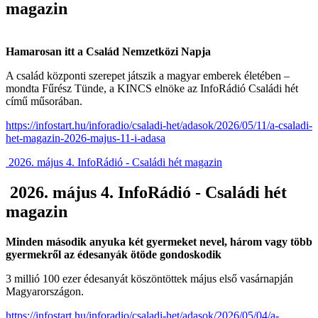
magazin
Hamarosan itt a Család Nemzetközi Napja
A család központi szerepet játszik a magyar emberek életében –
mondta Fűrész Tünde, a KINCS elnöke az InfoRádió Családi hét
című műsorában.
https://infostart.hu/inforadio/csaladi-het/adasok/2026/05/11/a-csaladi-
het-magazin-2026-majus-11-i-adasa
2026. május 4. InfoRádió - Családi hét magazin
2026. május 4. InfoRádió - Családi hét
magazin
Minden második anyuka két gyermeket nevel, három vagy több
gyermekről az édesanyák ötöde gondoskodik
3 millió 100 ezer édesanyát köszöntöttek május első vasárnapján
Magyarországon.
https://infostart.hu/inforadio/csaladi-het/adasok/2026/05/04/a-