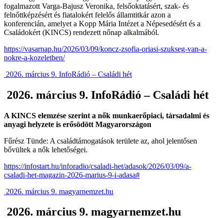
fogalmazott Varga-Bajusz Veronika, felsőoktatásért, szak- és
felnőttképzésért és fiatalokért felelős államtitkár azon a
konferencián, amelyet a Kopp Mária Intézet a Népesedésért és a
Családokért (KINCS) rendezett nőnap alkalmából.
https://vasarnap.hu/2026/03/09/koncz-zsofia-oriasi-szukseg-van-a-
nokre-a-kozeletben/
2026. március 9. InfoRádió – Családi hét
2026. március 9. InfoRádió – Családi hét
A KINCS elemzése szerint a nők munkaerőpiaci, társadalmi és
anyagi helyzete is erősödött Magyarországon
Fűrész Tünde: A családtámogatások területe az, ahol jelentősen
bővültek a nők lehetőségei.
https://infostart.hu/inforadio/csaladi-het/adasok/2026/03/09/a-
csaladi-het-magazin-2026-marius-9-i-adasa#
2026. március 9. magyarnemzet.hu
2026. március 9. magyarnemzet.hu