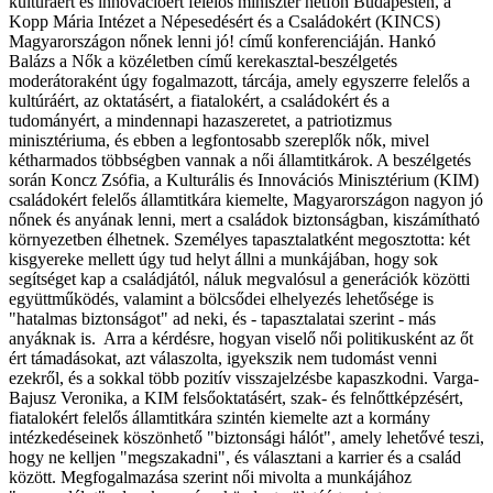
kultúráért és innovációért felelős miniszter hétfőn Budapesten, a
Kopp Mária Intézet a Népesedésért és a Családokért (KINCS)
Magyarországon nőnek lenni jó! című konferenciáján. Hankó
Balázs a Nők a közéletben című kerekasztal-beszélgetés
moderátoraként úgy fogalmazott, tárcája, amely egyszerre felelős a
kultúráért, az oktatásért, a fiatalokért, a családokért és a
tudományért, a mindennapi hazaszeretet, a patriotizmus
minisztériuma, és ebben a legfontosabb szereplők nők, mivel
kétharmados többségben vannak a női államtitkárok. A beszélgetés
során Koncz Zsófia, a Kulturális és Innovációs Minisztérium (KIM)
családokért felelős államtitkára kiemelte, Magyarországon nagyon jó
nőnek és anyának lenni, mert a családok biztonságban, kiszámítható
környezetben élhetnek. Személyes tapasztalatként megosztotta: két
kisgyereke mellett úgy tud helyt állni a munkájában, hogy sok
segítséget kap a családjától, náluk megvalósul a generációk közötti
együttműködés, valamint a bölcsődei elhelyezés lehetősége is
"hatalmas biztonságot" ad neki, és - tapasztalatai szerint - más
anyáknak is. Arra a kérdésre, hogyan viselő női politikusként az őt
ért támadásokat, azt válaszolta, igyekszik nem tudomást venni
ezekről, és a sokkal több pozitív visszajelzésbe kapaszkodni. Varga-
Bajusz Veronika, a KIM felsőoktatásért, szak- és felnőttképzésért,
fiatalokért felelős államtitkára szintén kiemelte azt a kormány
intézkedéseinek köszönhető "biztonsági hálót", amely lehetővé teszi,
hogy ne kelljen "megszakadni", és választani a karrier és a család
között. Megfogalmazása szerint női mivolta a munkájához