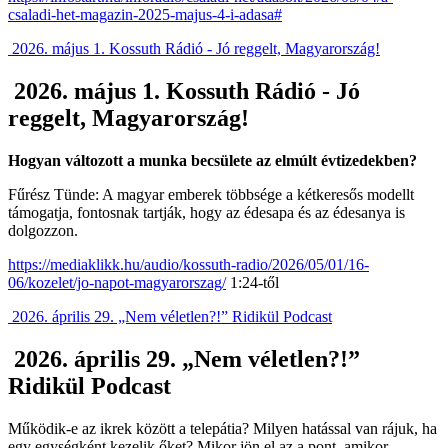
csaladi-het-magazin-2025-majus-4-i-adasa#
2026. május 1. Kossuth Rádió - Jó reggelt, Magyarország!
2026. május 1. Kossuth Rádió - Jó
reggelt, Magyarország!
Hogyan változott a munka becsülete az elmúlt évtizedekben?
Fűrész Tünde: A magyar emberek többsége a kétkeresős modellt
támogatja, fontosnak tartják, hogy az édesapa és az édesanya is
dolgozzon.
https://mediaklikk.hu/audio/kossuth-radio/2026/05/01/16-
06/kozelet/jo-napot-magyarorszag/
1:24-től
2026. április 29. „Nem véletlen?!” Ridikül Podcast
2026. április 29. „Nem véletlen?!”
Ridikül Podcast
Működik-e az ikrek között a telepátia? Milyen hatással van rájuk, ha
egy egységként kezelik őket? Mikor jön el az a pont, amikor