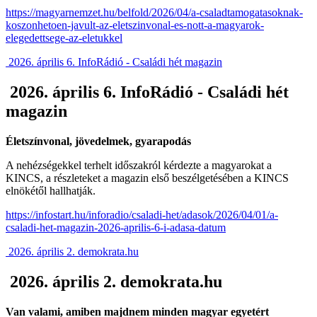
https://magyarnemzet.hu/belfold/2026/04/a-csaladtamogatasoknak-
koszonhetoen-javult-az-eletszinvonal-es-nott-a-magyarok-
elegedettsege-az-eletukkel
2026. április 6. InfoRádió - Családi hét magazin
2026. április 6. InfoRádió - Családi hét
magazin
Életszínvonal, jövedelmek, gyarapodás
A nehézségekkel terhelt időszakról kérdezte a magyarokat a
KINCS, a részleteket a magazin első beszélgetésében a KINCS
elnökétől hallhatják.
https://infostart.hu/inforadio/csaladi-het/adasok/2026/04/01/a-
csaladi-het-magazin-2026-aprilis-6-i-adasa-datum
2026. április 2. demokrata.hu
2026. április 2. demokrata.hu
Van valami, amiben majdnem minden magyar egyetért