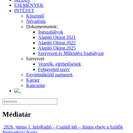
ESEMÉNYEK
INTÉZET
Köszöntő
Névadónk
Dokumentumok:
Jogszabályok
Alapító Okirat 2021
Alapító Okirat 2022
Alapító Okirat 2025
Szervezeti és Működési Szabályzat
Szervezet
Vezetők, elérhetőségek
Felügyeleti szerv
Együttműködő partnerek
Karrier
Kapcsolat
Médiatár
2026. június 1. InfoRádió – Családi hét – Június elseje a Szülők
Nemzetközi Napja