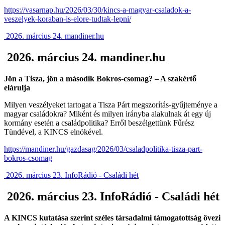
https://vasarnap.hu/2026/03/30/kincs-a-magyar-csaladok-a-
veszelyek-koraban-is-elore-tudtak-lepni/
2026. március 24. mandiner.hu
2026. március 24. mandiner.hu
Jön a Tisza, jön a második Bokros-csomag? – A szakértő
elárulja
Milyen veszélyeket tartogat a Tisza Párt megszorítás-gyűjteménye a
magyar családokra? Miként és milyen irányba alakulnak át egy új
kormány esetén a családpolitika? Erről beszélgettünk Fűrész
Tündével, a KINCS elnökével.
https://mandiner.hu/gazdasag/2026/03/csaladpolitika-tisza-part-
bokros-csomag
2026. március 23. InfoRádió - Családi hét
2026. március 23. InfoRádió - Családi hét
A KINCS kutatása szerint széles társadalmi támogatottság övezi