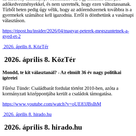
adókedvezményekkel, és nem szeretnék, hogy ezen változtassanak.
Tízből heten pedig úgy vélik, hogy az adórendszernek továbbra is a
gyermekek számához kell igazodnia. Erről is dönthetünk a vasárnapi
választáson.
https://ripost.hu/insider/2026/04/magyar-peterek-megszuntetnek-a-
gyed-et-2
2026. április 8. KözTér
2026. április 8. KözTér
Mondd, te kit választanál? - Az elmúlt 36 év nagy politikai
ígéretei
Fűrész Tünde: Családbarát fordulat történt 2010-ben, azóta a
kormányzati középpontjába került a családok támogatása.
https://www.youtube.com/watch?v=oUE83JBsIhM
2026. április 8. hirado.hu
2026. április 8. hirado.hu