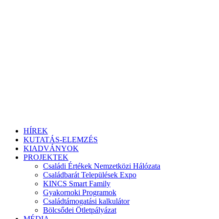
HÍREK
KUTATÁS-ELEMZÉS
KIADVÁNYOK
PROJEKTEK
Családi Értékek Nemzetközi Hálózata
Családbarát Települések Expo
KINCS Smart Family
Gyakornoki Programok
Családtámogatási kalkulátor
Bölcsődei Ötletpályázat
MÉDIA