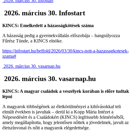
2026. március 30. Infostart
2026. március 30. Infostart
KINCS: Emelkedett a házasságkötések száma
A házasság pedig a gyermekvállalás előszobája – hangsúlyozza
Fűrész Tünde, a KINCS elnöke.
https://infostart.hu/belfold/2026/03/30/kincs-nott-a-hazassagkotesek-
szama#
2026. március 30. vasarnap.hu
2026. március 30. vasarnap.hu
KINCS: A magyar családok a veszélyek korában is előre tudtak
lépni
A magyarok többségének az életkörülményei a kihívásokkal teli
elmúlt években is javultak – derül ki a Kopp Mária Intézet a
Népesedésért és a Családokért (KINCS) legfrissebb felméréséből,
amely megállapította, hogy jelentősen nőttek a jövedelmek, javult az
életszínvonal és nőtt a magyarok elégedettsége.