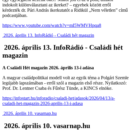
indokolt különválasztani az ikreket? – egyebek között erről
kérdezték dr. Pári András ikerkutatót a Ridikül „Nem véletlen” című
podcastjában.
https://www.youtube.com/watch?v=mI5WMVHpqa8
2026. április 13. InfoRádió - Családi hét magazin
2026. április 13. InfoRádió - Családi hét
magazin
A Családi Hét magazin 2026. április 13-i adása
A magyar családpolitikai modell volt az egyik téma a Polgári Szemle
legújabb lapszámában - erről szól a magazin első része. Nyilatkozó:
Prof. Dr. Lentner Csaba és Fűrész Tünde, a KINCS elnöke.
https://infostart.hu/inforadio/csaladi-het/adasok/2026/04/13/a-
csaladi-het-magazin-2026-aprilis-13-i-adasa
2026. április 10. vasarnap.hu
2026. április 10. vasarnap.hu