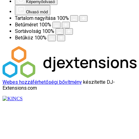
Képernyőolvasó
Olvasó mód
Tartalom nagyítása
100
%
Betűméret
100
%
Sortávolság
100
%
Betűköz
100
%
Webes hozzáférhetőségi bővítmény
készítette DJ-
Extensions.com