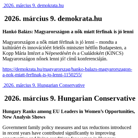
2026. március 9. demokrata.hu
2026. március 9. demokrata.hu
Hankó Balázs: Magyarországon a nők miatt férfinak is jó lenni
Magyarországon a nők miatt férfinak is jó lenni – mondta a
kultúráért és innovációért felelős miniszter hétfőn Budapesten, a
Kopp Mária Intézet a Népesedésért és a Családokért (KINCS)
Magyarországon nőnek lenni jó! című konferenciáján.
https://demokrata.hu/magyarorszag/hanko-balazs-magyarorszagon-
a-nok-miatt-ferfinak-is-jo-lenni-1150255/
2026. március 9. Hungarian Conservative
2026. március 9. Hungarian Conservative
Hungary Ranks among EU Leaders in Women’s Opportunities,
New Analysis Shows
Government family policy measures and tax reductions introduced
in recent years have contributed significantly to improving