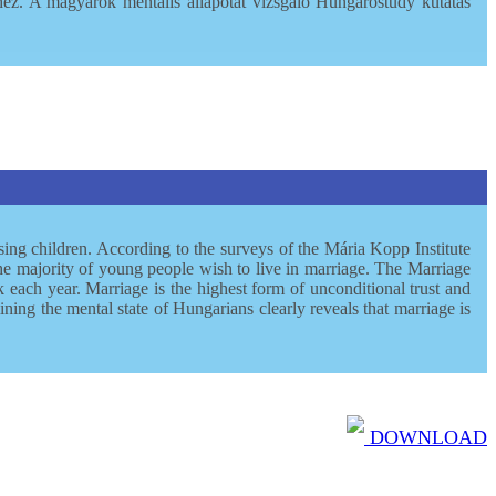
shez. A magyarok mentális állapotát vizsgáló Hungarostudy kutatás
aising children. According to the surveys of the Mária Kopp Institute
he majority of young people wish to live in marriage. The Marriage
each year. Marriage is the highest form of unconditional trust and
ng the mental state of Hungarians clearly reveals that marriage is
DOWNLOAD