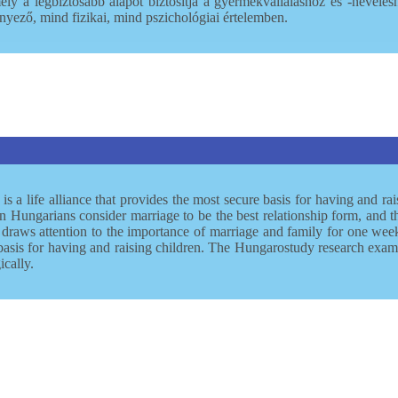
mely a legbiztosabb alapot biztosítja a gyermekvállaláshoz és -nevelé
nyező, mind fizikai, mind pszichológiai értelemben.
 is a life alliance that provides the most secure basis for having and r
Hungarians consider marriage to be the best relationship form, and t
draws attention to the importance of marriage and family for one week 
is for having and raising children. The Hungarostudy research examini
ically.