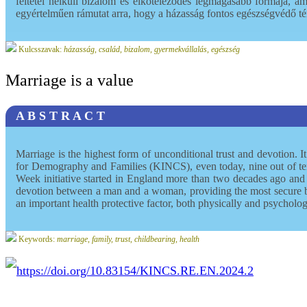
feltétel nélküli bizalom és elköteleződés legmagasabb formája, a
egyértelműen rámutat arra, hogy a házasság fontos egészségvédő té
Kulcsszavak:
házasság, család, bizalom, gyermekvállalás, egészség
Marriage is a value
A B S T R A C T
Marriage is the highest form of unconditional trust and devotion. It
for Demography and Families (KINCS), even today, nine out of ten 
Week initiative started in England more than two decades ago and 
devotion between a man and a woman, providing the most secure bas
an important health protective factor, both physically and psycholog
Keywords:
marriage, family, trust, childbearing, health
https://doi.org/10.83154/KINCS.RE.EN.2024.2