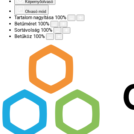
Képernyőolvasó
Olvasó mód
Tartalom nagyítása
100
%
Betűméret
100
%
Sortávolság
100
%
Betűköz
100
%