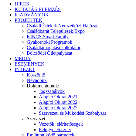
HÍREK
KUTATÁS-ELEMZÉS
KIADVÁNYOK
PROJEKTEK
Családi Értékek Nemzetközi Hálózata
Családbarát Települések Expo
KINCS Smart Family
Gyakornoki Programok
Családtámogatási kalkulátor
Bölcsődei Ötletpályázat
MÉDIA
ESEMÉNYEK
INTÉZET
Köszöntő
Névadónk
Dokumentumok:
Jogszabályok
Alapító Okirat 2021
Alapító Okirat 2022
Alapító Okirat 2025
Szervezeti és Működési Szabályzat
Szervezet
Vezetők, elérhetőségek
Felügyeleti szerv
Együttműködő partnerek