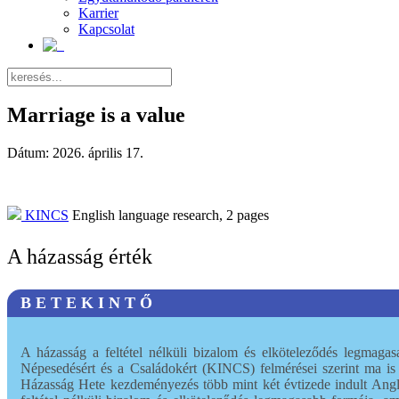
Karrier
Kapcsolat
Marriage is a value
Dátum:
2026. április 17.
KINCS
English language research,
2
pages
A házasság érték
B E T E K I N T Ő
A házasság a feltétel nélküli bizalom és elköteleződés legmaga
Népesedésért és a Családokért (KINCS) felmérései szerint ma is t
Házasság Hete kezdeményezés több mint két évtizede indult Angliá