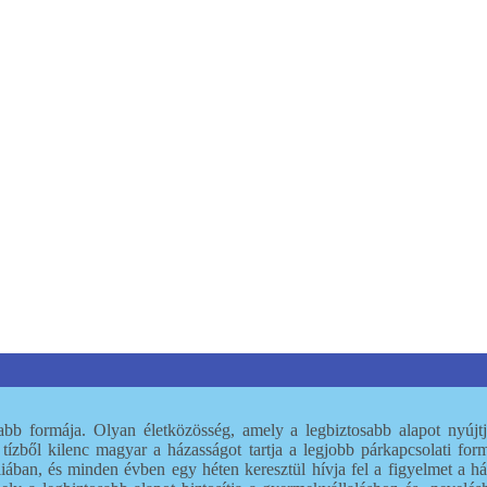
sabb formája. Olyan életközösség, amely a legbiztosabb alapot nyúj
ízből kilenc magyar a házasságot tartja a legjobb párkapcsolati form
ban, és minden évben egy héten keresztül hívja fel a figyelmet a háza