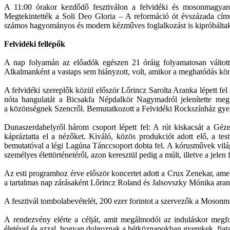
A 11:00 órakor kezdődő fesztiválon a felvidéki és mosonmagyaróv
Megtekintették a Soli Deo Gloria – A reformáció öt évszázada című
számos hagyományos és modern kézműves foglalkozást is kipróbáltak 
Felvidéki fellépők
A nap folyamán az előadók egészen 21 óráig folyamatosan váltottá
Alkalmanként a vastaps sem hiányzott, volt, amikor a meghatódás kön
A felvidéki szereplők közül először Lőrincz Sarolta Aranka lépett fe
nóta hangulatát a Bicsakfa Népdalkör Nagymadról jelenítette m
a közönségnek Szencről. Bemutatkozott a Felvidéki Rockszínház gyerme
Dunaszerdahelyről három csoport lépett fel: A rút kiskacsát a Gé
kápráztatta el a nézőket. Kiváló, közös produkciót adott elő, a
bemutatóval a légi Lagúna Tánccsoport dobta fel. A kórusművek vi
személyes élettörténetéről, azon keresztül pedig a múlt, illetve a jel
Az esti programhoz érve először koncertet adott a Crux Zenekar, ame
a tartalmas nap zárásaként Lőrincz Roland és Jalsovszky Mónika arany
A fesztivál tombolabevételét, 200 ezer forintot a szervezők a Moson
A rendezvény elérte a célját, amit megálmodói az induláskor megfo
életével és azzal, hogyan dolgoznak a hétköznapokban gyerekek, fia