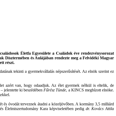
családosok Életfa Egyesülete a Családok éve rendezvénysorozat
ak Dísztermében és Aulájában rendezte meg a Felvidéki Magyar
tt részt.
ának tekinti a gyermekvállalás népszerűsítését. Az elnök szerint ez
 azért van, hogy odaadjuk. Az élet gyermek nélkül is eltelik, de
 – jelentette ki beszédében
Fűrész Tünde
, a KINCS megbízott elnöke.
gekkel.
t és óvodát terveznek átadni a közeljövőben. A kormány 3,5 milliárd
és Élelmiszertudomány Kara képviseletében pedig
dr. Kovács Attila