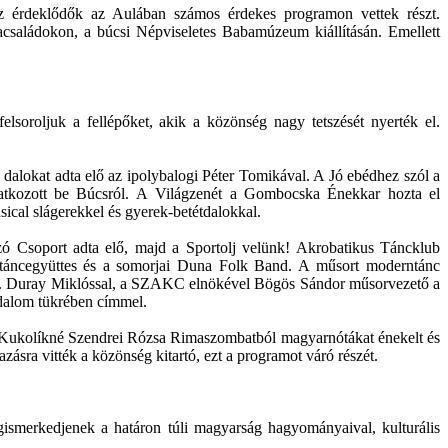
 az érdeklődők az Aulában számos érdekes programon vettek részt.
acsaládokon, a búcsi Népviseletes Babamúzeum kiállításán. Emellett
soroljuk a fellépőket, akik a közönség nagy tetszését nyerték el.
 dalokat adta elő az ipolybalogi Péter Tomikával. A Jó ebédhez szól a
atkozott be Búcsról. A Világzenét a Gombocska Énekkar hozta el
ical slágerekkel és gyerek-betétdalokkal.
zó Csoport adta elő, majd a Sportolj velünk! Akrobatikus Táncklub
éptáncegyüttes és a somorjai Duna Folk Band. A műsort moderntánc
be. Duray Miklóssal, a SZAKC elnökével Bögös Sándor műsorvezető a
sadalom tükrében címmel.
an. Kukolíkné Szendrei Rózsa Rimaszombatból magyarnótákat énekelt és
sra vitték a közönség kitartó, ezt a programot váró részét.
gismerkedjenek a határon túli magyarság hagyományaival, kulturális