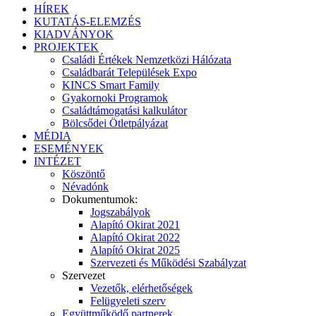
HÍREK
KUTATÁS-ELEMZÉS
KIADVÁNYOK
PROJEKTEK
Családi Értékek Nemzetközi Hálózata
Családbarát Települések Expo
KINCS Smart Family
Gyakornoki Programok
Családtámogatási kalkulátor
Bölcsődei Ötletpályázat
MÉDIA
ESEMÉNYEK
INTÉZET
Köszöntő
Névadónk
Dokumentumok:
Jogszabályok
Alapító Okirat 2021
Alapító Okirat 2022
Alapító Okirat 2025
Szervezeti és Működési Szabályzat
Szervezet
Vezetők, elérhetőségek
Felügyeleti szerv
Együttműködő partnerek