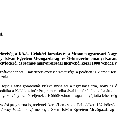
at
Szövetség a Közös Célokért társulás és a Mosonmagyaróvári Nagy
nyi István Egyetem Mezőgazdaság- és Élelmiszertudományi Karán
Felvidékről és számos magyarországi megyéből közel 1000 vendég ve
t-medencei Családszervezetek Szövetsége a jövőben is kiemelt feladat
oznia.
e Csaba gondolatát idézve hívta fel a figyelmet arra, hogy az élet
litika a Köldökzsinór Program elindításával immár átlépte a határokat
ar igazolványukat és éljenek a Köldökzsinór Program nyújtotta lehetősé
sztési programra is, melynek keretében csak a Felvidéken 132 bölcsődé
. Árvay István
polgármester, a Szent István Egyetem Mezőgazdaság- 