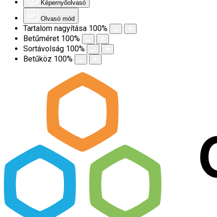
Képernyőolvasó
Olvasó mód
Tartalom nagyítása
100
%
Betűméret
100
%
Sortávolság
100
%
Betűköz
100
%