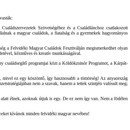
vasták:
Családszervezetek Szövetségéhez és a Családlánchoz csatlakozott
 vállalnak a magyar családok, a fiatalság és a gyermekek hagyományos
nség a Felvidéki Magyar Családok Fesztiválján megismerkedhet olyan
letével, kézműves és kreatív munkásságával.
y családsegítő programjai közt a Köldökzsinór Programot, a Kárpát-
e, mivel ez egy köszöntő, így hasznosabb a tömörség! Az anyaország
tstratégiájában nem a szavak, hanem a tettek szintjén valósult meg;
l alatt élnek, azoknak útjuk is egy. De ez nem így van. Nem a födélen
nyeket kívánok minden felvidéki magyar nevében!