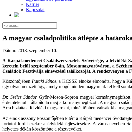
Karrier
Kapcsolat
A magyar családpolitika átlépte a határok
Dátum:
2018. szeptember 10.
A Kárpát-medencei Családszervezetek Szövetsége, a felvidéki 
keretein belül szeptember 8-án, Mosonmagyaróváron, a Széche
Családok Fesztiválja elnevezésű találkozóját. A rendezvényen a 
Köszöntőjében
Pataki János
, a KCSSZ elnöke elmondta, hogy a Kárpá
egy olyan nemzeti ügy, amely mögé minden magyarnak fel kell sorak
Dr. Széles Sándor
Győr-Moson-Sopron megyei kormánymegbízott Böjt
érdemtelenül – állapította meg a kormánymegbízott. A magyar családpo
Arra biztatta a felvidéki magyarokat, minél többen váltsák ki a magy
Az elnök asszony köszöntőjében kitért a Kárpát-medencei óvodafejle
forintot fordít ezekre a felvidéki fejlesztésekre. A város nevében
dr
helyettes dékán köszöntötte a résztvevőket.