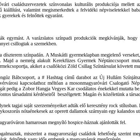
ári családszervezetek színvonalas kulturális produkciója mellett
 kiállítást, valamint megismerkedtek a felvidéki népviseletekkel bab
gyerekek és felnőttek egyaránt.
k egymást. A varázslatos színpadi produkciók megkívánják, hogy fel
nyei csillogtak a szemekben.
l a díszterem színpadán. A Muskátli gyermeklapban megjelenő verseket,
eg. Majd a nemrég alakult Kerekfüzes Gyermek Néptánccsoport mut
kcsoportja, akiket a csallóközi Zöld Csillag Színtársulat követett mus
zengúz Bábcsoport, a # Hashtag című darabot az Új Hullám Színjáts
 testvérvárosi kapcsolathoz méltóan a mosonmagyaróvári Csalogató N
lágát pedig a Zobor Hangja Vegyes Kar csodálatos énekekkel mutatta 
en fontos társadalmi kérdéseiről beszélgetett: Magán és közéletünk a tár
lynek tagjai saját szerzeményeiket adták elő keresztény rock stílusb
koszorús nótaénekesek az operett dallamok szárnyain egy kalandos utazá
magyaróváron hamarosan megnyíló hospice-háznak ajánlották fel.
galmaztak, miszerint a magyarországi családok lehetőség szerint me
talok, felnőttek vagy idős emberek a magyarságuk megőrzésén.