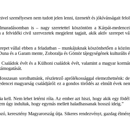
ivel személyesen nem tudott jelen lenni, üzenetét és jókívánságait felol
olmaradásomban is – nagy szeretettel köszöntöm a Kárpát-medencei 
 a felvidéki civil szervezetek megjelent tagjait, akik aktív szerepet
erepet vállal ebben a feladatban – munkájuknak köszönhetően a közö
una és a Garam mente, Zoboralja és Gömör tájegységének kulturális é
Családok évét és a Külhoni családok évét, valamint a magyar kormán
támogatását.
 Hosszasan sorolhatnánk, részletező aprólékossággal elemezhetnénk: d
encei magyarság családjáról: ez a gondos törődés az elmúlt évek nemze
 kell. Nem lehet letérni róla. Az ember azt hiszi, hogy akik egy födé
nem úgy indultak, hogy egymás mellett haladhassanak hosszú ideig.”
ozó, keresztény Magyarország útja. Sikeres rendezvényt, gazdag élmé