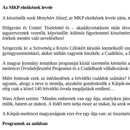
Az MKP elnökének levele
A köszöntők sorát
Menyhárt József
, az MKP elnökének levele zárta, m
Hölgyeim és Uraim! Tisztelettel és – akadályoztatásom okán táv
tagszervezetek vezetőit, képviselőit: különös figyelemmel köszöntöm
értékek mentén való nevelésében!
Szögezzük le: a Szövetség a Közös Célokért társulás kiemelkedő sz
gyöngyszemeinkkel, akikre méltán vagyunk büszkék: a Csallóköz, a D
A magyar kormány tematikus programjai közül szeretném kiemelni a 
medencei Óvodafejlesztési Programot és a Családbarát vállalkozások 
Miért fontosak ezek az intézkedések a felvidéki családok számára?
ugyanis, ahogy a neve is mondja, anyaként gondoskodik a Kárpát-med
elég csak a közel 140 felvidéki óvoda megújulását említeni…
Wass Albert szerint: “Minden embernek van egy útja, amelyiken járnia
múlik, hanem az utakon. A födél nem tartja össze az utakat, ha azok 
A Kárpát-medencei magyarságnak ezer éve egy útja van: az összetart
Programok az aulában