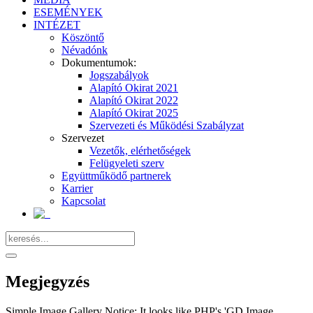
ESEMÉNYEK
INTÉZET
Köszöntő
Névadónk
Dokumentumok:
Jogszabályok
Alapító Okirat 2021
Alapító Okirat 2022
Alapító Okirat 2025
Szervezeti és Működési Szabályzat
Szervezet
Vezetők, elérhetőségek
Felügyeleti szerv
Együttműködő partnerek
Karrier
Kapcsolat
Megjegyzés
Simple Image Gallery Notice: It looks like PHP's 'GD Image