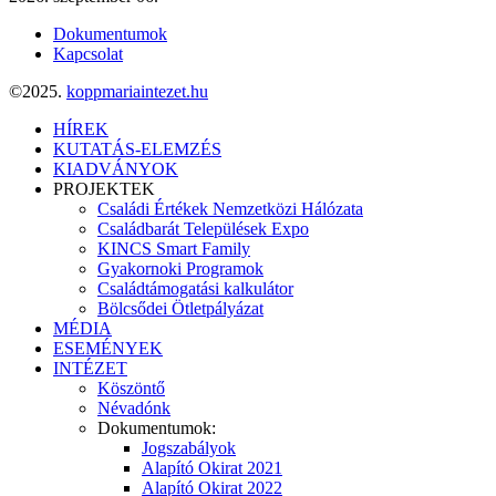
Dokumentumok
Kapcsolat
©2025.
koppmariaintezet.hu
HÍREK
KUTATÁS-ELEMZÉS
KIADVÁNYOK
PROJEKTEK
Családi Értékek Nemzetközi Hálózata
Családbarát Települések Expo
KINCS Smart Family
Gyakornoki Programok
Családtámogatási kalkulátor
Bölcsődei Ötletpályázat
MÉDIA
ESEMÉNYEK
INTÉZET
Köszöntő
Névadónk
Dokumentumok:
Jogszabályok
Alapító Okirat 2021
Alapító Okirat 2022