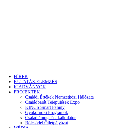
HÍREK
KUTATÁS-ELEMZÉS
KIADVÁNYOK
PROJEKTEK
Családi Értékek Nemzetközi Hálózata
Családbarát Települések Expo
KINCS Smart Family
Gyakornoki Programok
Családtámogatási kalkulátor
Bölcsődei Ötletpályázat
MÉDIA