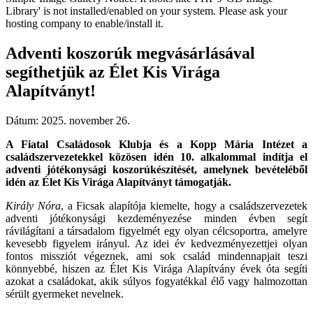
Library' is not installed/enabled on your system. Please ask your
hosting company to enable/install it.
Adventi koszorúk megvásárlásával
segíthetjük az Élet Kis Virága
Alapítványt!
Dátum:
2025. november 26.
A Fiatal Családosok Klubja és a Kopp Mária Intézet a
családszervezetekkel közösen idén 10. alkalommal indítja el
adventi jótékonysági koszorúkészítését, amelynek bevételéből
idén az Élet Kis Virága Alapítványt támogatják.
Király Nóra
, a Ficsak alapítója kiemelte, hogy a családszervezetek
adventi jótékonysági kezdeményezése minden évben segít
rávilágítani a társadalom figyelmét egy olyan célcsoportra, amelyre
kevesebb figyelem irányul. Az idei év kedvezményezettjei olyan
fontos missziót végeznek, ami sok család mindennapjait teszi
könnyebbé, hiszen az Élet Kis Virága Alapítvány évek óta segíti
azokat a családokat, akik súlyos fogyatékkal élő vagy halmozottan
sérült gyermeket nevelnek.