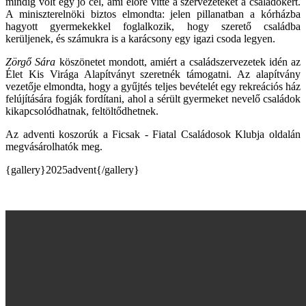
mindig volt egy jó cél, ami előre vitte a szervezeteket a családokért.
A miniszterelnöki biztos elmondta: jelen pillanatban a kórházba
hagyott gyermekekkel foglalkozik, hogy szerető családba
kerüljenek, és számukra is a karácsony egy igazi csoda legyen.
Zörgő Sára
köszönetet mondott, amiért a családszervezetek idén az
Élet Kis Virága Alapítványt szeretnék támogatni. Az alapítvány
vezetője elmondta, hogy a gyűjtés teljes bevételét egy rekreációs ház
felújítására fogják fordítani, ahol a sérült gyermeket nevelő családok
kikapcsolódhatnak, feltöltődhetnek.
Az adventi koszorúk a Ficsak - Fiatal Családosok Klubja oldalán
megvásárolhatók meg.
{gallery}2025advent{/gallery}