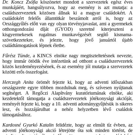
Dr. Koncz Zsófia
köszönetet mondott a szervezetek egész éves
munkájáért, hangsúlyozva, hogy az esemény is azt mutatja: a
családszervezetek közösen állnak ki a magyar családokért. A
családokért felelős államtitkár beszámolt arról is, hogy az
Országgyűlés előtt van egy olyan törvényjavaslat, ami a gyermekek
otthongondozási díját (GYOD) szeretné kiterjeszteni a
kisgyermekesek rugalmas munkavégzését segítő kismama-
szövetkezetekre, és jelezte, hogy jövő januártól újabb
családtámogatások lépnek életbe.
Fűrész Tünde
, a KINCS elnöke nagy megtiszteltetésnek nevezte,
hogy immár ötödik éve intézetünk ad otthont a családszervezetek
közös kezdeményezésének, és az esemény jól mutatja a szervezetek
közötti erős összefogást.
Herczegh Anita
örömét fejezte ki, hogy az adventi időszakban
országszerte egyre többen mozdulnak meg, és szívesen nyújtanak
segítséget. A Regőczi Alapítvány kuratóriumának elnöke, aki
kezdetektől támogatja a családszervezetek jótékonysági akcióját,
reményét fejezte ki, hogy a 10. adventi adománygyűjtésük is sikeres
lesz, és hozzájárulhat a nehéz helyzetben lévő családok
támogatásához.
Kardosné Gyurkó Katalin
felidézte, hogy az elmúlt tíz évben, az
adventi jótékonysági akció létrejötte óta sok minden történt, de