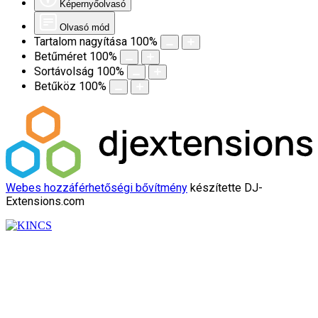
Képernyőolvasó
Olvasó mód
Tartalom nagyítása
100
%
Betűméret
100
%
Sortávolság
100
%
Betűköz
100
%
Webes hozzáférhetőségi bővítmény
készítette DJ-
Extensions.com