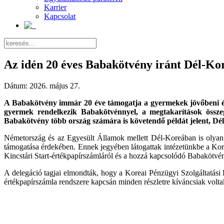
Karrier
Kapcsolat
Az idén 20 éves Babakötvény iránt Dél-Ko
Dátum:
2026. május 27.
A Babakötvény immár 20 éve támogatja a gyermekek jövőbeni élet
gyermek rendelkezik Babakötvénnyel, a megtakarítások összeg
Babakötvény több ország számára is követendő példát jelent, Dél
Németország és az Egyesült Államok mellett Dél-Koreában is olya
támogatása érdekében. Ennek jegyében látogattak intézetünkbe a Korea
Kincstári Start-értékpapírszámláról és a hozzá kapcsolódó Babakötvén
A delegáció tagjai elmondták, hogy a Koreai Pénzügyi Szolgáltatási
értékpapírszámla rendszere kapcsán minden részletre kíváncsiak volta