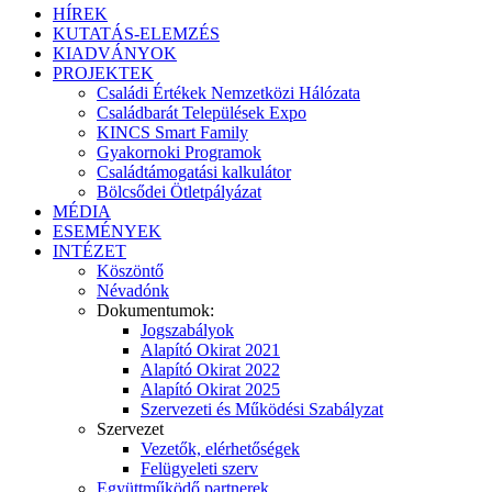
HÍREK
KUTATÁS-ELEMZÉS
KIADVÁNYOK
PROJEKTEK
Családi Értékek Nemzetközi Hálózata
Családbarát Települések Expo
KINCS Smart Family
Gyakornoki Programok
Családtámogatási kalkulátor
Bölcsődei Ötletpályázat
MÉDIA
ESEMÉNYEK
INTÉZET
Köszöntő
Névadónk
Dokumentumok:
Jogszabályok
Alapító Okirat 2021
Alapító Okirat 2022
Alapító Okirat 2025
Szervezeti és Működési Szabályzat
Szervezet
Vezetők, elérhetőségek
Felügyeleti szerv
Együttműködő partnerek