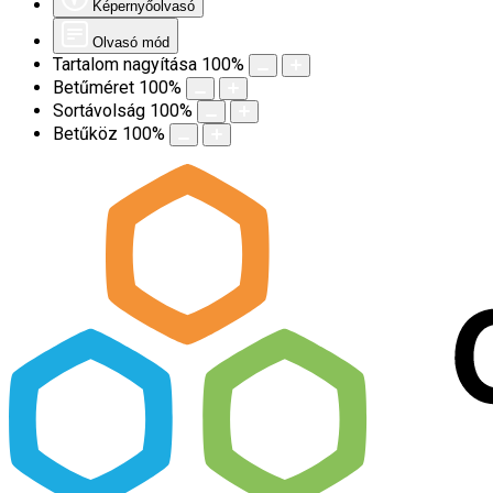
Képernyőolvasó
Olvasó mód
Tartalom nagyítása
100
%
Betűméret
100
%
Sortávolság
100
%
Betűköz
100
%