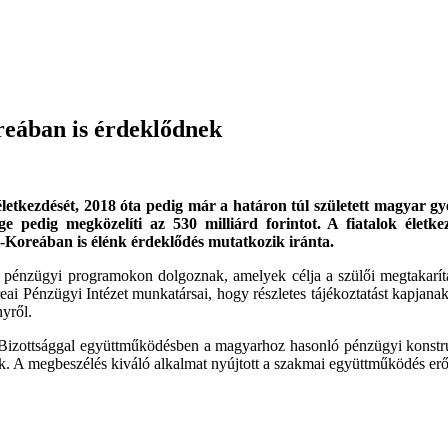
reában is érdeklődnek
kezdését, 2018 óta pedig már a határon túl született magyar gye
e pedig megközelíti az 530 milliárd forintot. A fiatalok életk
-Koreában is élénk érdeklődés mutatkozik iránta.
n pénzügyi programokon dolgoznak, amelyek célja a szülői megtakarí
i Pénzügyi Intézet munkatársai, hogy részletes tájékoztatást kapjanak
yről.
 Bizottsággal együttműködésben a magyarhoz hasonló pénzügyi konstrukc
k. A megbeszélés kiváló alkalmat nyújtott a szakmai együttműködés erős