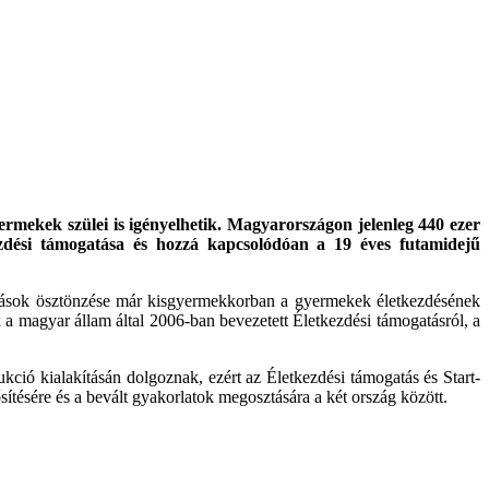
rmekek szülei is igényelhetik. Magyarországon jelenleg 440 ezer
ezdési támogatása és hozzá kapcsolódóan a 19 éves futamidejű
tások ösztönzése már kisgyermekkorban a gyermekek életkezdésének
 a magyar állam által 2006-ban bevezetett Életkezdési támogatásról, a
ió kialakításán dolgoznak, ezért az Életkezdési támogatás és Start-
ítésére és a bevált gyakorlatok megosztására a két ország között.