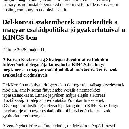
Library' is not installed/enabled on your system. Please ask your
hosting company to enable/install it.
Dél-koreai szakemberek ismerkedtek a
magyar családpolitika jó gyakorlataival a
KINCS-ben
Dátum:
2026. május 11.
A Koreai Köztársaság Stratégiai Jövőkutatási Politikai
Intézetének delegációja látogatott a KINCS-be, hogy
megismerje a magyar családpolitikai intézkedéseket és azok
gyakorlati eredményeit.
Dél-Koreában aktívan dolgoznak a demográfiai válság kezelésének
módjain, amely során figyelembe veszik a nemzetközi
tapasztalatokat is. Ennek jegyében május elején a Koreai
Köztársaság Stratégiai Jövőkutatási Politikai Intézetének
(Gyeongnam Institute) delegációja látogatott a KINCS-be, hogy
megismerje a magyar családpolitikai intézkedéseket és azok
gyakorlati eredményeit.
A vendégeket Fűrész Tünde elnök, dr. Mészáros Árpád József