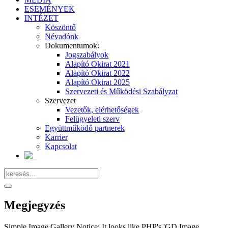
ESEMÉNYEK
INTÉZET
Köszöntő
Névadónk
Dokumentumok:
Jogszabályok
Alapító Okirat 2021
Alapító Okirat 2022
Alapító Okirat 2025
Szervezeti és Működési Szabályzat
Szervezet
Vezetők, elérhetőségek
Felügyeleti szerv
Együttműködő partnerek
Karrier
Kapcsolat
Megjegyzés
Simple Image Gallery Notice: It looks like PHP's 'GD Image