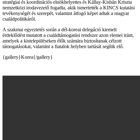
stratégiai és koordinációs elnökhelyettes és Kállay-Kisbán Kriszta
nemzetközi irodavezető fogadta, akik ismertették a KINCS kutatási
tevékenységét és szerepét, valamint átfogó képet adtak a magyar
családpolitikáról.
A szakmai egyeztetés során a dél-koreai delegáció kiemelt
érdeklődést mutatott a családtámogatási rendszer azon elemei iránt,
amelyek a kistelepüléseken élők számára biztosítanak célzott
támogatásokat, valamint a fiatalok helyben tartását segítik elő.
{gallery}Korea{/gallery}