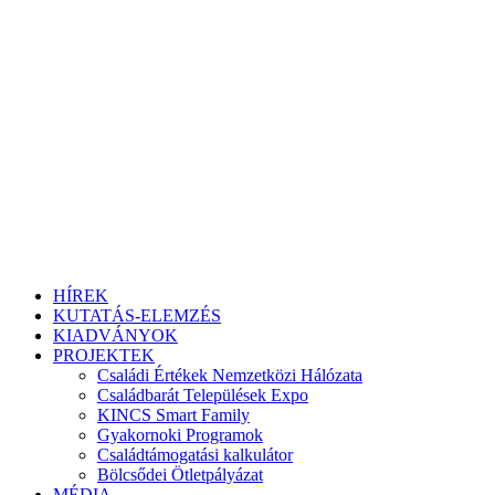
HÍREK
KUTATÁS-ELEMZÉS
KIADVÁNYOK
PROJEKTEK
Családi Értékek Nemzetközi Hálózata
Családbarát Települések Expo
KINCS Smart Family
Gyakornoki Programok
Családtámogatási kalkulátor
Bölcsődei Ötletpályázat
MÉDIA