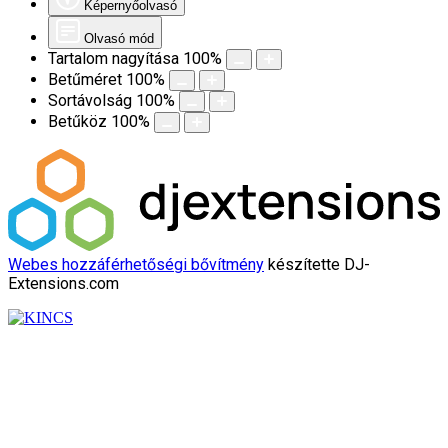
Képernyőolvasó
Olvasó mód
Tartalom nagyítása
100
%
Betűméret
100
%
Sortávolság
100
%
Betűköz
100
%
Webes hozzáférhetőségi bővítmény
készítette DJ-
Extensions.com