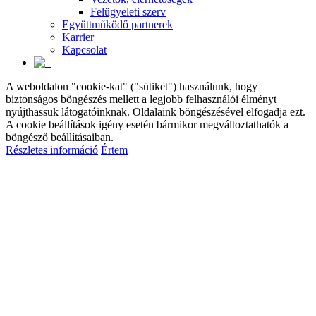
Felügyeleti szerv
Együttműködő partnerek
Karrier
Kapcsolat
A weboldalon "cookie-kat" ("sütiket") használunk, hogy
biztonságos böngészés mellett a legjobb felhasználói élményt
nyújthassuk látogatóinknak. Oldalaink böngészésével elfogadja ezt.
A cookie beállítások igény esetén bármikor megváltoztathatók a
böngésző beállításaiban.
Részletes információ
Értem