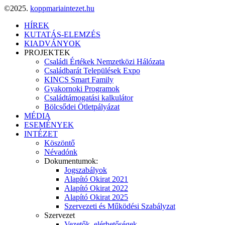
©2025.
koppmariaintezet.hu
HÍREK
KUTATÁS-ELEMZÉS
KIADVÁNYOK
PROJEKTEK
Családi Értékek Nemzetközi Hálózata
Családbarát Települések Expo
KINCS Smart Family
Gyakornoki Programok
Családtámogatási kalkulátor
Bölcsődei Ötletpályázat
MÉDIA
ESEMÉNYEK
INTÉZET
Köszöntő
Névadónk
Dokumentumok:
Jogszabályok
Alapító Okirat 2021
Alapító Okirat 2022
Alapító Okirat 2025
Szervezeti és Működési Szabályzat
Szervezet
Vezetők, elérhetőségek