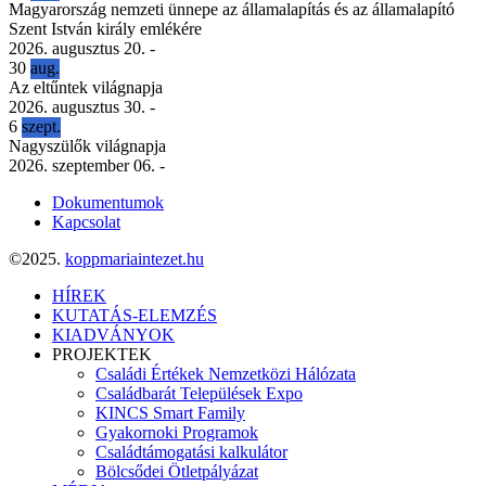
Magyarország nemzeti ünnepe az államalapítás és az államalapító
Szent István király emlékére
2026. augusztus 20.
-
30
aug.
Az eltűntek világnapja
2026. augusztus 30.
-
6
szept.
Nagyszülők világnapja
2026. szeptember 06.
-
Dokumentumok
Kapcsolat
©2025.
koppmariaintezet.hu
HÍREK
KUTATÁS-ELEMZÉS
KIADVÁNYOK
PROJEKTEK
Családi Értékek Nemzetközi Hálózata
Családbarát Települések Expo
KINCS Smart Family
Gyakornoki Programok
Családtámogatási kalkulátor
Bölcsődei Ötletpályázat