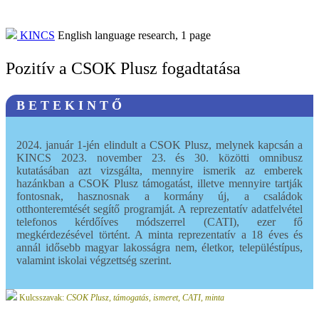
KINCS
English language research,
1
page
Pozitív a CSOK Plusz fogadtatása
B E T E K I N T Ő
2024. január 1-jén elindult a CSOK Plusz, melynek kapcsán a
KINCS 2023. november 23. és 30. közötti omnibusz
kutatásában azt vizsgálta, mennyire ismerik az emberek
hazánkban a CSOK Plusz támogatást, illetve mennyire tartják
fontosnak, hasznosnak a kormány új, a családok
otthonteremtését segítő programját. A reprezentatív adatfelvétel
telefonos kérdőíves módszerrel (CATI), ezer fő
megkérdezésével történt. A minta reprezentatív a 18 éves és
annál idősebb magyar lakosságra nem, életkor, településtípus,
valamint iskolai végzettség szerint.
Kulcsszavak:
CSOK Plusz, támogatás, ismeret, CATI, minta