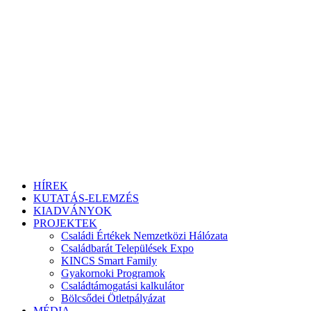
HÍREK
KUTATÁS-ELEMZÉS
KIADVÁNYOK
PROJEKTEK
Családi Értékek Nemzetközi Hálózata
Családbarát Települések Expo
KINCS Smart Family
Gyakornoki Programok
Családtámogatási kalkulátor
Bölcsődei Ötletpályázat
MÉDIA