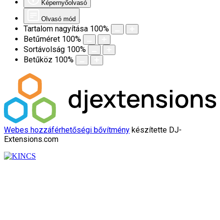
Képernyőolvasó
Olvasó mód
Tartalom nagyítása
100
%
Betűméret
100
%
Sortávolság
100
%
Betűköz
100
%
Webes hozzáférhetőségi bővítmény
készítette DJ-
Extensions.com