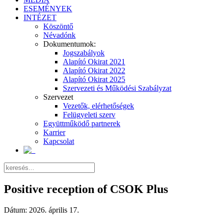
ESEMÉNYEK
INTÉZET
Köszöntő
Névadónk
Dokumentumok:
Jogszabályok
Alapító Okirat 2021
Alapító Okirat 2022
Alapító Okirat 2025
Szervezeti és Működési Szabályzat
Szervezet
Vezetők, elérhetőségek
Felügyeleti szerv
Együttműködő partnerek
Karrier
Kapcsolat
Positive reception of CSOK Plus
Dátum:
2026. április 17.