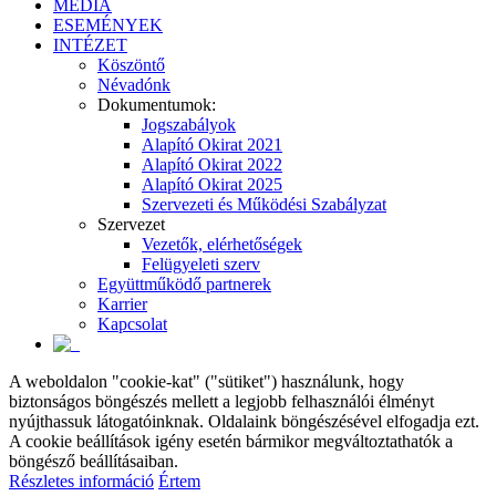
MÉDIA
ESEMÉNYEK
INTÉZET
Köszöntő
Névadónk
Dokumentumok:
Jogszabályok
Alapító Okirat 2021
Alapító Okirat 2022
Alapító Okirat 2025
Szervezeti és Működési Szabályzat
Szervezet
Vezetők, elérhetőségek
Felügyeleti szerv
Együttműködő partnerek
Karrier
Kapcsolat
A weboldalon "cookie-kat" ("sütiket") használunk, hogy
biztonságos böngészés mellett a legjobb felhasználói élményt
nyújthassuk látogatóinknak. Oldalaink böngészésével elfogadja ezt.
A cookie beállítások igény esetén bármikor megváltoztathatók a
böngésző beállításaiban.
Részletes információ
Értem