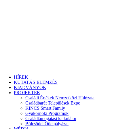
HÍREK
KUTATÁS-ELEMZÉS
KIADVÁNYOK
PROJEKTEK
Családi Értékek Nemzetközi Hálózata
Családbarát Települések Expo
KINCS Smart Family
Gyakornoki Programok
Családtámogatási kalkulátor
Bölcsődei Ötletpályázat
MÉDIA