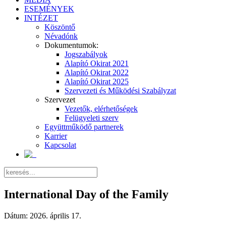
ESEMÉNYEK
INTÉZET
Köszöntő
Névadónk
Dokumentumok:
Jogszabályok
Alapító Okirat 2021
Alapító Okirat 2022
Alapító Okirat 2025
Szervezeti és Működési Szabályzat
Szervezet
Vezetők, elérhetőségek
Felügyeleti szerv
Együttműködő partnerek
Karrier
Kapcsolat
International Day of the Family
Dátum:
2026. április 17.