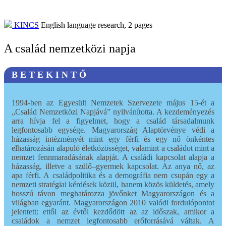
KINCS
English language research,
2
pages
A család nemzetközi napja
B E T E K I N T Ő
1994-ben az Egyesült Nemzetek Szervezete május 15-ét a
„Család Nemzetközi Napjává” nyilvánította. A kezdeményezés
arra hívja fel a figyelmet, hogy a család társadalmunk
legfontosabb egysége. Magyarország Alaptörvénye védi a
házasság intézményét mint egy férfi és egy nő önkéntes
elhatározásán alapuló életközösséget, valamint a családot mint a
nemzet fennmaradásának alapját. A családi kapcsolat alapja a
házasság, illetve a szülő–gyermek kapcsolat. Az anya nő, az
apa férfi. A családpolitika és a demográfia nem csupán egy a
nemzeti stratégiai kérdések közül, hanem közös küldetés, amely
hosszú távon meghatározza jövőnket Magyarországon és a
világban egyaránt. Magyarországon 2010 valódi fordulópontot
jelentett: ettől az évtől kezdődött az az időszak, amikor a
családok a nemzet legfontosabb erőforrásává váltak. A