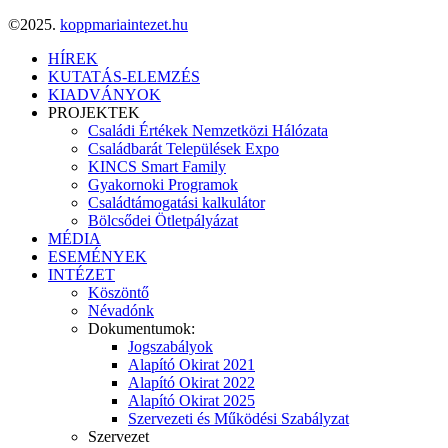
©2025.
koppmariaintezet.hu
HÍREK
KUTATÁS-ELEMZÉS
KIADVÁNYOK
PROJEKTEK
Családi Értékek Nemzetközi Hálózata
Családbarát Települések Expo
KINCS Smart Family
Gyakornoki Programok
Családtámogatási kalkulátor
Bölcsődei Ötletpályázat
MÉDIA
ESEMÉNYEK
INTÉZET
Köszöntő
Névadónk
Dokumentumok:
Jogszabályok
Alapító Okirat 2021
Alapító Okirat 2022
Alapító Okirat 2025
Szervezeti és Működési Szabályzat
Szervezet