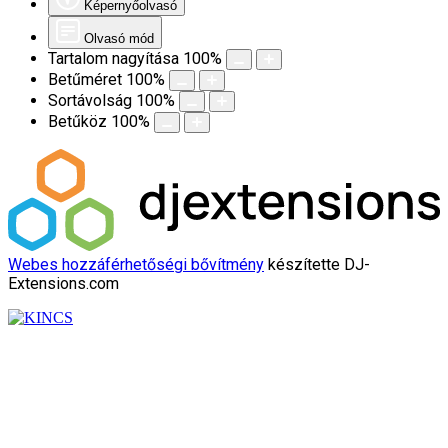
Képernyőolvasó
Olvasó mód
Tartalom nagyítása
100
%
Betűméret
100
%
Sortávolság
100
%
Betűköz
100
%
Webes hozzáférhetőségi bővítmény
készítette DJ-
Extensions.com