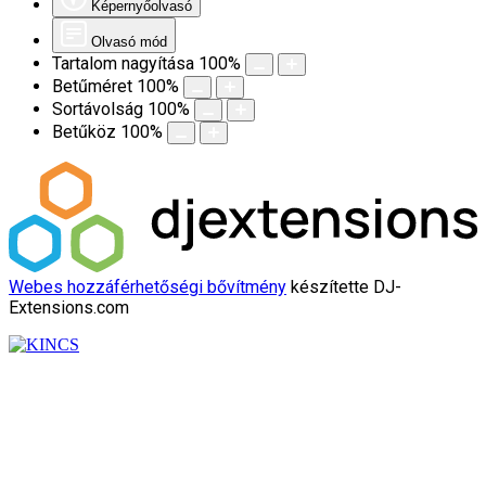
Képernyőolvasó
Olvasó mód
Tartalom nagyítása
100
%
Betűméret
100
%
Sortávolság
100
%
Betűköz
100
%
Webes hozzáférhetőségi bővítmény
készítette DJ-
Extensions.com