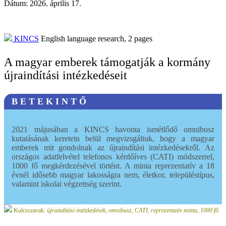
Dátum:
2026. április 17.
KINCS
English language research,
2
pages
A magyar emberek támogatják a kormány
újraindítási intézkedéseit
B E T E K I N T Ő
2021 májusában a KINCS havonta ismétlődő omnibusz
kutatásának keretein belül megvizsgáltuk, hogy a magyar
emberek mit gondolnak az újraindítási intézkedésekről. Az
országos adatfelvétel telefonos kérdőíves (CATI) módszerrel,
1000 fő megkérdezésével történt. A minta reprezentatív a 18
évnél idősebb magyar lakosságra nem, életkor, településtípus,
valamint iskolai végzettség szerint.
Kulcsszavak:
újraindítási intézkedések, omnibusz, CATI, reprezentatív minta, 1000 fő