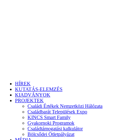
HÍREK
KUTATÁS-ELEMZÉS
KIADVÁNYOK
PROJEKTEK
Családi Értékek Nemzetközi Hálózata
Családbarát Települések Expo
KINCS Smart Family
Gyakornoki Programok
Családtámogatási kalkulátor
Bölcsődei Ötletpályázat
MÉDIA