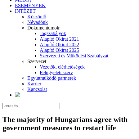
ESEMÉNYEK
INTÉZET
Köszöntő
Névadónk
Dokumentumok:
Jogszabályok
Alapító Okirat 2021
Alapító Okirat 2022
Alapító Okirat 2025
Szervezeti és Működési Szabályzat
Szervezet
Vezetők, elérhetőségek
Felügyeleti szerv
Együttműködő partnerek
Karrier
Kapcsolat
The majority of Hungarians agree with
government measures to restart life