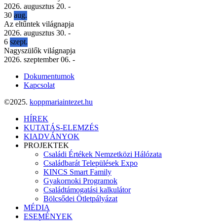
2026. augusztus 20.
-
30
aug.
Az eltűntek világnapja
2026. augusztus 30.
-
6
szept.
Nagyszülők világnapja
2026. szeptember 06.
-
Dokumentumok
Kapcsolat
©2025.
koppmariaintezet.hu
HÍREK
KUTATÁS-ELEMZÉS
KIADVÁNYOK
PROJEKTEK
Családi Értékek Nemzetközi Hálózata
Családbarát Települések Expo
KINCS Smart Family
Gyakornoki Programok
Családtámogatási kalkulátor
Bölcsődei Ötletpályázat
MÉDIA
ESEMÉNYEK