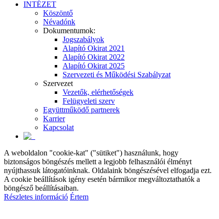
INTÉZET
Köszöntő
Névadónk
Dokumentumok:
Jogszabályok
Alapító Okirat 2021
Alapító Okirat 2022
Alapító Okirat 2025
Szervezeti és Működési Szabályzat
Szervezet
Vezetők, elérhetőségek
Felügyeleti szerv
Együttműködő partnerek
Karrier
Kapcsolat
A weboldalon "cookie-kat" ("sütiket") használunk, hogy
biztonságos böngészés mellett a legjobb felhasználói élményt
nyújthassuk látogatóinknak. Oldalaink böngészésével elfogadja ezt.
A cookie beállítások igény esetén bármikor megváltoztathatók a
böngésző beállításaiban.
Részletes információ
Értem