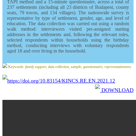
TAPI method and a 15-minute questionnaire, across a total of
237 settlements (including all 23 districts of Budapest, county
seats, 79 towns, and 134 villages). The nationwide survey is
representative by type of settlement, gender, age, and level of
education. The data collection was carried out using a random
walk method: interviewers visited pre-assigned starting
addresses in the settlements and, following the relevant rules,
selected respondents within households using the birthday
method, conducting interviews with voluntary respondents
aged 18 and over living in the household.
Keywords:
family support, data collection, sample, questionnaire, representativeness
https://doi.org/10.83154/KINCS.RE.EN.2021.12
DOWNLOAD