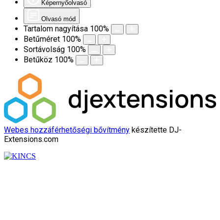
Képernyőolvasó
Olvasó mód
Tartalom nagyítása
100
%
Betűméret
100
%
Sortávolság
100
%
Betűköz
100
%
Webes hozzáférhetőségi bővítmény
készítette DJ-
Extensions.com