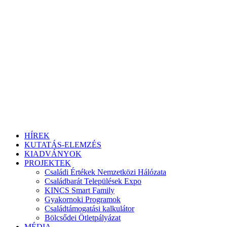
HÍREK
KUTATÁS-ELEMZÉS
KIADVÁNYOK
PROJEKTEK
Családi Értékek Nemzetközi Hálózata
Családbarát Települések Expo
KINCS Smart Family
Gyakornoki Programok
Családtámogatási kalkulátor
Bölcsődei Ötletpályázat
MÉDIA