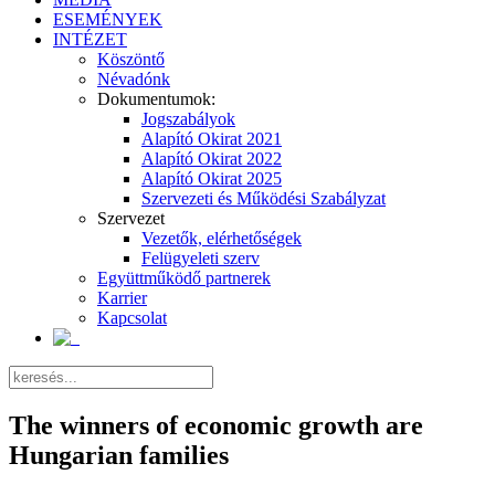
ESEMÉNYEK
INTÉZET
Köszöntő
Névadónk
Dokumentumok:
Jogszabályok
Alapító Okirat 2021
Alapító Okirat 2022
Alapító Okirat 2025
Szervezeti és Működési Szabályzat
Szervezet
Vezetők, elérhetőségek
Felügyeleti szerv
Együttműködő partnerek
Karrier
Kapcsolat
The winners of economic growth are
Hungarian families