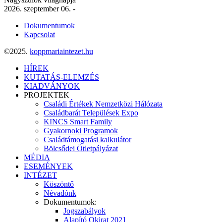
2026. szeptember 06.
-
Dokumentumok
Kapcsolat
©2025.
koppmariaintezet.hu
HÍREK
KUTATÁS-ELEMZÉS
KIADVÁNYOK
PROJEKTEK
Családi Értékek Nemzetközi Hálózata
Családbarát Települések Expo
KINCS Smart Family
Gyakornoki Programok
Családtámogatási kalkulátor
Bölcsődei Ötletpályázat
MÉDIA
ESEMÉNYEK
INTÉZET
Köszöntő
Névadónk
Dokumentumok:
Jogszabályok
Alapító Okirat 2021