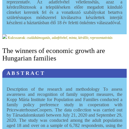
reprezentatív. Az adatfelvétel véletlensétás, azaz a
kérdezőbiztosok a településeken előre megadott kiinduló
címeket kerestek fel és a vonatkozó szabályokat betartva
születésnapos módszerrel kiválasztva készítettek interjút
készíteni a háztartásban élő 18 év feletti önkéntes válaszadóval.
Kulcsszavak:
családtámogatás, adatfelvétel, minta, kérdőív, reprezentativitás
The winners of economic growth are
Hungarian families
A B S T R A C T
Description of the research and methodology To assess
awareness and recognition of family support measures, the
Kopp Mária Institute for Population and Families conducted a
family policy preference study in cooperation with
PricewaterhouseCoopers. The data collection was carried out
by Társadalomkutató between July 21, 2020 and September 29,
2020. The study was conducted among the adult population
aged 18 and over on a sample of 6,782 respondents, using the