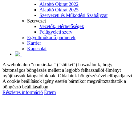
Alapító Okirat 2022
Alapító Okirat 2025
Szervezeti és Működési Szabályzat
Szervezet
Vezetők, elérhetőségek
Felügyeleti szerv
Együttműködő partnerek
Karrier
Kapcsolat
A weboldalon "cookie-kat" ("sütiket") használunk, hogy
biztonságos böngészés mellett a legjobb felhasználói élményt
nyújthassuk látogatóinknak. Oldalaink böngészésével elfogadja ezt.
A cookie beállítások igény esetén bármikor megváltoztathatók a
böngésző beállításaiban.
Részletes információ
Értem