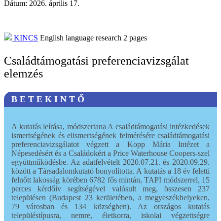
Dátum:
2026. április 17.
KINCS
English language research
2
pages
Családtámogatási preferenciavizsgálat
elemzés
B E T E K I N T Ő
A kutatás leírása, módszertana A családtámogatási intézkedések
ismertségének és elismertségének felmérésére családtámogatási
preferenciavizsgálatot végzett a Kopp Mária Intézet a
Népesedésért és a Családokért a Price Waterhouse Coopers-szel
együttműködésbe. Az adatfelvételt 2020.07.21. és 2020.09.29.
között a Társadalomkutató bonyolította. A kutatás a 18 év feletti
felnőtt lakosság körében 6782 fős mintán, TAPI módszerrel, 15
perces kérdőív segítségével valósult meg, összesen 237
településen (Budapest 23 kerületében, a megyeszékhelyeken,
79 városban és 134 községben). Az országos kutatás
településtípusra, nemre, életkorra, iskolai végzettségre