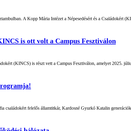
sztambulban. A Kopp Mária Intézet a Népesedésért és a Családokért (KIN
KINCS is ott volt a Campus Fesztiválon
dokért (KINCS) is részt vett a Campus Fesztiválon, amelyet 2025. júli
programja!
ia családokért felelős államtitkár, Kardosné Gyurkó Katalin generációk k
űködési hálózata