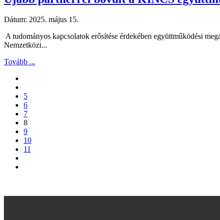
Dátum:
2025. május 15.
A tudományos kapcsolatok erősítése érdekében együttműködési megáll
Nemzetközi...
Tovább ...
5
6
7
8
9
10
11