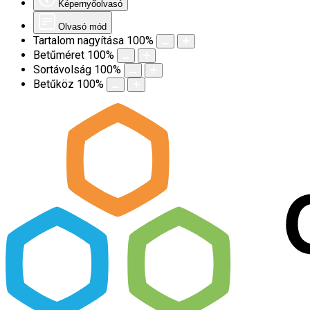
Képernyőolvasó
Olvasó mód
Tartalom nagyítása
100
%
Betűméret
100
%
Sortávolság
100
%
Betűköz
100
%