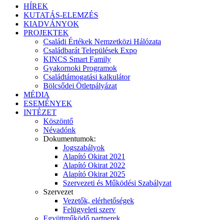
HÍREK
KUTATÁS-ELEMZÉS
KIADVÁNYOK
PROJEKTEK
Családi Értékek Nemzetközi Hálózata
Családbarát Települések Expo
KINCS Smart Family
Gyakornoki Programok
Családtámogatási kalkulátor
Bölcsődei Ötletpályázat
MÉDIA
ESEMÉNYEK
INTÉZET
Köszöntő
Névadónk
Dokumentumok:
Jogszabályok
Alapító Okirat 2021
Alapító Okirat 2022
Alapító Okirat 2025
Szervezeti és Működési Szabályzat
Szervezet
Vezetők, elérhetőségek
Felügyeleti szerv
Együttműködő partnerek