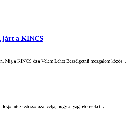
n járt a KINCS
ban. Míg a KINCS és a Velem Lehet Beszélgetni! mozgalom közös...
tfogó intézkedéssorozat célja, hogy anyagi előnyöket...