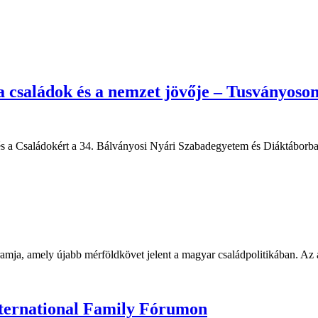
 a családok és a nemzet jövője – Tusványoso
 és a Családokért a 34. Bálványosi Nyári Szabadegyetem és Diáktábor
amja, amely újabb mérföldkövet jelent a magyar családpolitikában. Az á
ternational Family Fórumon