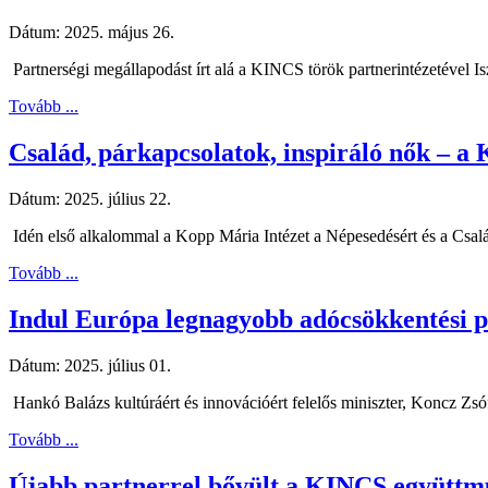
Dátum:
2025. május 26.
Partnerségi megállapodást írt alá a KINCS török partnerintézetével I
Tovább ...
Család, párkapcsolatok, inspiráló nők – a 
Dátum:
2025. július 22.
Idén első alkalommal a Kopp Mária Intézet a Népesedésért és a Csalá
Tovább ...
Indul Európa legnagyobb adócsökkentési 
Dátum:
2025. július 01.
Hankó Balázs kultúráért és innovációért felelős miniszter, Koncz Zsóf
Tovább ...
Újabb partnerrel bővült a KINCS együttm