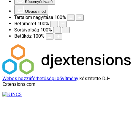
Képernyőolvasó
Olvasó mód
Tartalom nagyítása
100
%
Betűméret
100
%
Sortávolság
100
%
Betűköz
100
%
Webes hozzáférhetőségi bővítmény
készítette DJ-
Extensions.com