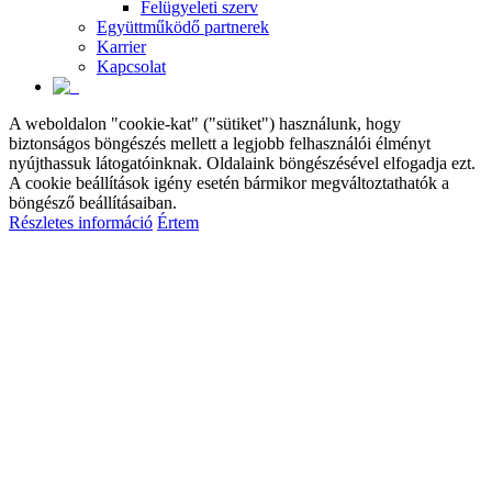
Felügyeleti szerv
Együttműködő partnerek
Karrier
Kapcsolat
A weboldalon "cookie-kat" ("sütiket") használunk, hogy
biztonságos böngészés mellett a legjobb felhasználói élményt
nyújthassuk látogatóinknak. Oldalaink böngészésével elfogadja ezt.
A cookie beállítások igény esetén bármikor megváltoztathatók a
böngésző beállításaiban.
Részletes információ
Értem