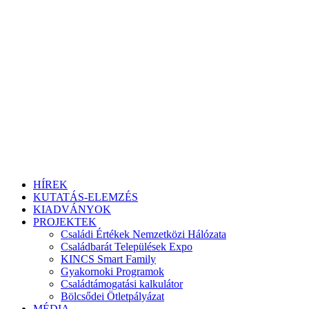
HÍREK
KUTATÁS-ELEMZÉS
KIADVÁNYOK
PROJEKTEK
Családi Értékek Nemzetközi Hálózata
Családbarát Települések Expo
KINCS Smart Family
Gyakornoki Programok
Családtámogatási kalkulátor
Bölcsődei Ötletpályázat
MÉDIA