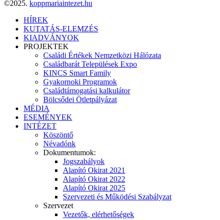
©2025.
koppmariaintezet.hu
HÍREK
KUTATÁS-ELEMZÉS
KIADVÁNYOK
PROJEKTEK
Családi Értékek Nemzetközi Hálózata
Családbarát Települések Expo
KINCS Smart Family
Gyakornoki Programok
Családtámogatási kalkulátor
Bölcsődei Ötletpályázat
MÉDIA
ESEMÉNYEK
INTÉZET
Köszöntő
Névadónk
Dokumentumok:
Jogszabályok
Alapító Okirat 2021
Alapító Okirat 2022
Alapító Okirat 2025
Szervezeti és Működési Szabályzat
Szervezet
Vezetők, elérhetőségek