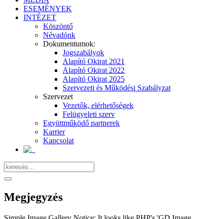
ESEMÉNYEK
INTÉZET
Köszöntő
Névadónk
Dokumentumok:
Jogszabályok
Alapító Okirat 2021
Alapító Okirat 2022
Alapító Okirat 2025
Szervezeti és Működési Szabályzat
Szervezet
Vezetők, elérhetőségek
Felügyeleti szerv
Együttműködő partnerek
Karrier
Kapcsolat
Megjegyzés
Simple Image Gallery Notice: It looks like PHP's 'GD Image