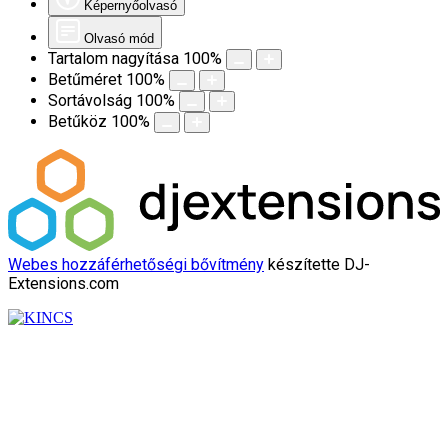
Képernyőolvasó
Olvasó mód
Tartalom nagyítása
100
%
Betűméret
100
%
Sortávolság
100
%
Betűköz
100
%
Webes hozzáférhetőségi bővítmény
készítette DJ-
Extensions.com