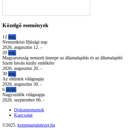
Közelgő események
12
aug.
Nemzetközi Ifjúsági nap
2026. augusztus 12.
-
20
aug.
Magyarország nemzeti ünnepe az államalapítás és az államalapító
Szent István király emlékére
2026. augusztus 20.
-
30
aug.
Az eltűntek világnapja
2026. augusztus 30.
-
6
szept.
Nagyszülők világnapja
2026. szeptember 06.
-
Dokumentumok
Kapcsolat
©2025.
koppmariaintezet.hu