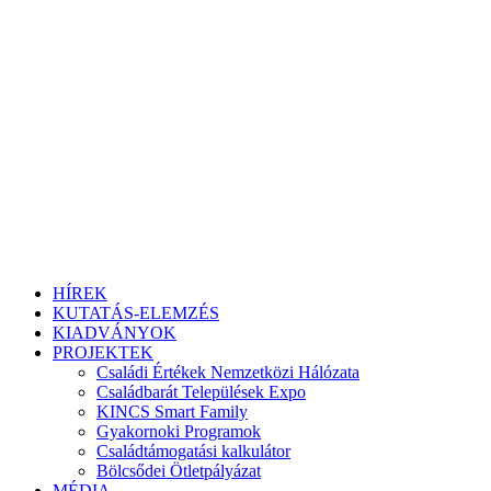
HÍREK
KUTATÁS-ELEMZÉS
KIADVÁNYOK
PROJEKTEK
Családi Értékek Nemzetközi Hálózata
Családbarát Települések Expo
KINCS Smart Family
Gyakornoki Programok
Családtámogatási kalkulátor
Bölcsődei Ötletpályázat
MÉDIA