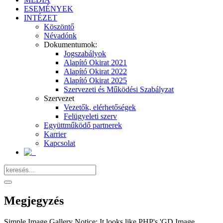
ESEMÉNYEK
INTÉZET
Köszöntő
Névadónk
Dokumentumok:
Jogszabályok
Alapító Okirat 2021
Alapító Okirat 2022
Alapító Okirat 2025
Szervezeti és Működési Szabályzat
Szervezet
Vezetők, elérhetőségek
Felügyeleti szerv
Együttműködő partnerek
Karrier
Kapcsolat
Megjegyzés
Simple Image Gallery Notice: It looks like PHP's 'GD Image