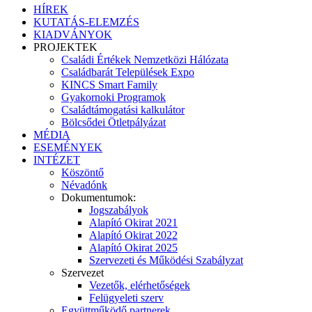
HÍREK
KUTATÁS-ELEMZÉS
KIADVÁNYOK
PROJEKTEK
Családi Értékek Nemzetközi Hálózata
Családbarát Települések Expo
KINCS Smart Family
Gyakornoki Programok
Családtámogatási kalkulátor
Bölcsődei Ötletpályázat
MÉDIA
ESEMÉNYEK
INTÉZET
Köszöntő
Névadónk
Dokumentumok:
Jogszabályok
Alapító Okirat 2021
Alapító Okirat 2022
Alapító Okirat 2025
Szervezeti és Működési Szabályzat
Szervezet
Vezetők, elérhetőségek
Felügyeleti szerv
Együttműködő partnerek